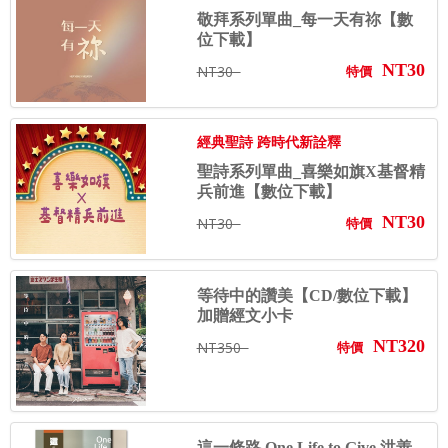
敬拜系列單曲_每一天有祢【數
位下載】
NT30
NT30
特價
經典聖詩 跨時代新詮釋
聖詩系列單曲_喜樂如旗X基督精
兵前進【數位下載】
NT30
NT30
特價
等待中的讚美【CD/數位下載】
加贈經文小卡
NT320
NT350
特價
這一條路 One Life to Give 洪善...