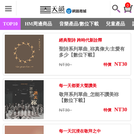
0
TOP10
HM周邊商品
音樂產品/數位下載
兒童產品
經典聖詩 跨時代新詮釋
聖詩系列單曲_祢真偉大/主愛有
多少【數位下載】
NT30
NT30
特價
每一天都要大聲讚美
敬拜系列單曲_怎能不讚美祢
【數位下載】
NT30
NT30
特價
每一天沉浸在敬拜之中