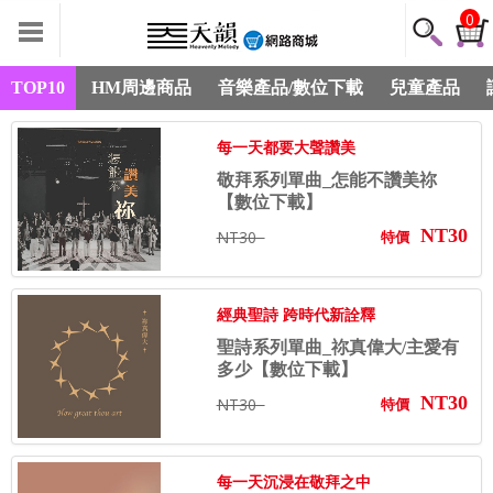
0
TOP10
HM周邊商品
音樂產品/數位下載
兒童產品
每一天都要大聲讚美
敬拜系列單曲_怎能不讚美祢
【數位下載】
NT30
NT30
特價
經典聖詩 跨時代新詮釋
聖詩系列單曲_祢真偉大/主愛有
多少【數位下載】
NT30
NT30
特價
每一天沉浸在敬拜之中