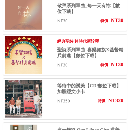
敬拜系列單曲_每一天有祢【數
位下載】
NT30
NT30
特價
經典聖詩 跨時代新詮釋
聖詩系列單曲_喜樂如旗X基督精
兵前進【數位下載】
NT30
NT30
特價
等待中的讚美【CD/數位下載】
加贈經文小卡
NT320
NT350
特價
這一條路 One Life to Give 洪善...