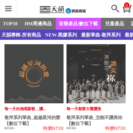
0
TOP10
HM周邊商品
音樂產品/數位下載
兒童產品
天韻專輯-所有商品
NEW-黑膠系列
最新單曲-敬拜系列
最
每一天向祂唱新歌，讚...
每一天都要大聲讚美
敬拜系列單曲_超越星河的愛
敬拜系列單曲_怎能不讚美祢
【數位下載】
【數位下載】
特價
NT30
特價
NT30
NT30
NT30