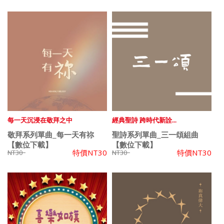
每一天沉浸在敬拜之中
經典聖詩 跨時代新詮...
敬拜系列單曲_每一天有祢
聖詩系列單曲_三一頌組曲
【數位下載】
【數位下載】
特價
NT30
特價
NT30
NT30
NT30