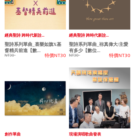
經典聖詩 跨時代新詮...
經典聖詩 跨時代新詮...
聖詩系列單曲_喜樂如旗X基
聖詩系列單曲_祢真偉大/主愛
督精兵前進【數...
有多少【數位...
特價
NT30
特價
NT30
NT30
NT30
創作單曲
現場演唱歌曲發表