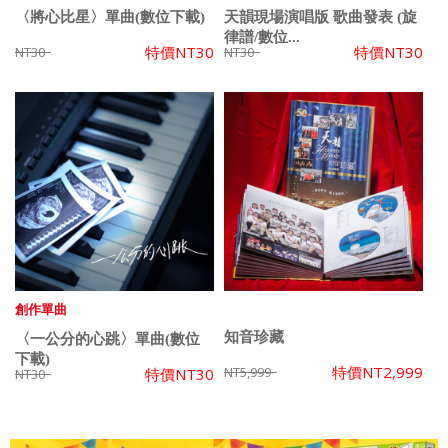
〈將心比星〉單曲(數位下載)
天韻現場演唱版 歌曲發表 (旋
律譜/數位...
特價
NT30
特價
NT30
NT30
NT30
創作單曲
知音珍藏
〈一公分的心跳〉單曲(數位
下載)
特價
NT2,999
NT5,999
特價
NT30
NT30