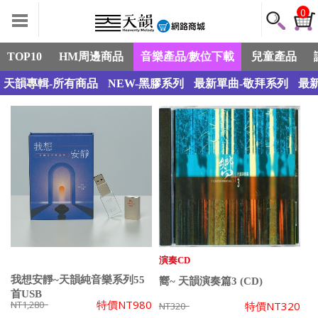
0
TOP10
HM周邊商品
音樂產品/數位下載
兒童產品
天韻專輯-所有商品
NEW-黑膠系列
最新單曲-敬拜系列
最
演奏CD
我想安靜~天韻純音樂系列55
嚮~ 天韻演奏篇3 (CD)
首USB
特價
NT980
NT1,280
特價
NT320
NT320