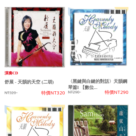
演奏CD
〈黑鍵與白鍵的對話〉天韻鋼
舒展 - 天韻的天空 (二胡)
琴篇I 【數位...
特價
NT290
NT290
特價
NT320
NT320