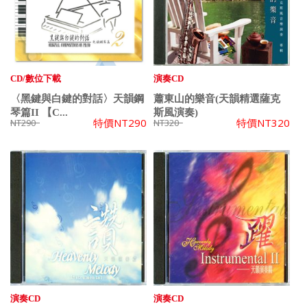
CD/數位下載
演奏CD
〈黑鍵與白鍵的對話〉天韻鋼
蕭東山的樂音(天韻精選薩克
琴篇II 【C...
斯風演奏)
特價
NT290
特價
NT320
NT290
NT320
演奏CD
演奏CD