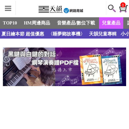
0
TOP10
HM周邊商品
音樂產品/數位下載
兒童產品
夏日繪本節 超值優惠
〈睡夢鄉故事機〉
天韻兒童專輯
小小