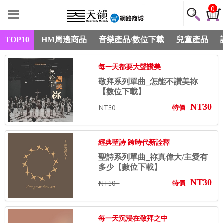
0
TOP10
HM周邊商品
音樂產品/數位下載
兒童產品
每一天都要大聲讚美
敬拜系列單曲_怎能不讚美祢
【數位下載】
NT30
NT30
特價
經典聖詩 跨時代新詮釋
聖詩系列單曲_祢真偉大/主愛有
多少【數位下載】
NT30
NT30
特價
每一天沉浸在敬拜之中