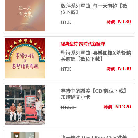
敬拜系列單曲_每一天有祢【數
位下載】
NT30
NT30
特價
經典聖詩 跨時代新詮釋
聖詩系列單曲_喜樂如旗X基督精
兵前進【數位下載】
NT30
NT30
特價
等待中的讚美【CD/數位下載】
加贈經文小卡
NT320
NT350
特價
這一條路 One Life to Give 洪善...