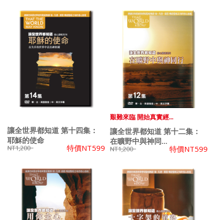
艱難來臨 開始真實經...
讓全世界都知道 第十四集：
讓全世界都知道 第十二集：
耶穌的使命
在曠野中與神同...
特價
NT599
NT1,200
特價
NT599
NT1,200