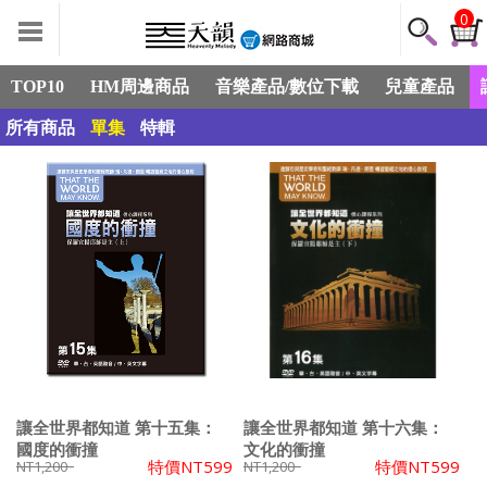
0
TOP10
HM周邊商品
音樂產品/數位下載
兒童產品
所有商品
單集
特輯
讓全世界都知道 第十五集：
讓全世界都知道 第十六集：
國度的衝撞
文化的衝撞
特價
NT599
特價
NT599
NT1,200
NT1,200