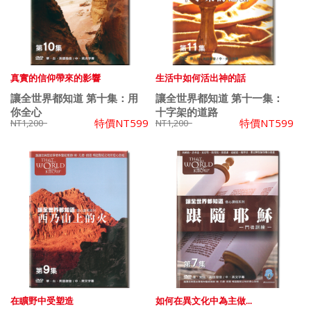
真實的信仰帶來的影響
生活中如何活出神的話
讓全世界都知道 第十集：用
讓全世界都知道 第十一集：
你全心
十字架的道路
特價
NT599
特價
NT599
NT1,200
NT1,200
在矌野中受塑造
如何在異文化中為主做...