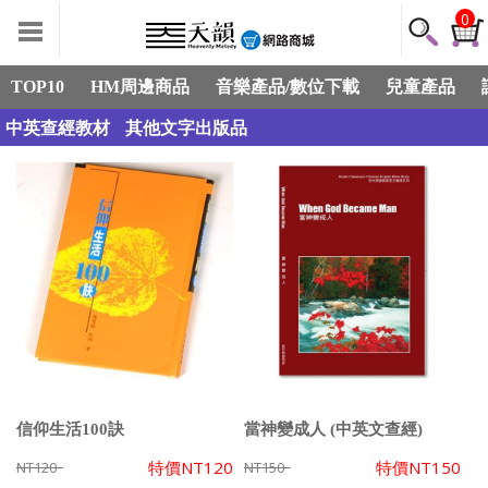
0
TOP10
HM周邊商品
音樂產品/數位下載
兒童產品
中英查經教材
其他文字出版品
信仰生活100訣
當神變成人 (中英文查經)
特價
NT120
特價
NT150
NT120
NT150