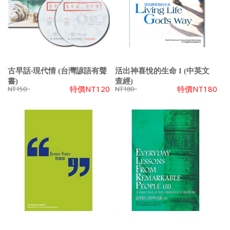
古早話‧現代情 (台灣諺語有聲
活出神喜悅的生命 I (中英文
書)
查經)
特價
NT120
特價
NT180
NT150
NT180