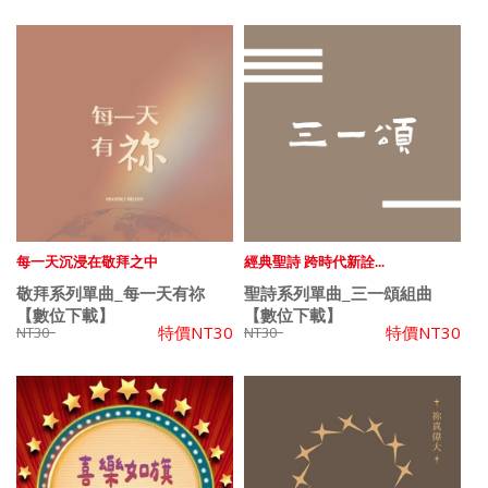
每一天沉浸在敬拜之中
經典聖詩 跨時代新詮...
敬拜系列單曲_每一天有祢
聖詩系列單曲_三一頌組曲
【數位下載】
【數位下載】
特價
NT30
特價
NT30
NT30
NT30