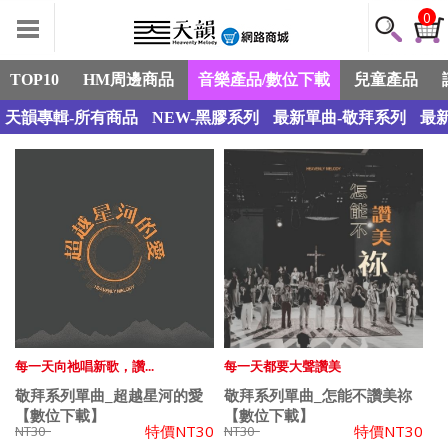
0
TOP10
HM周邊商品
音樂產品/數位下載
兒童產品
天韻專輯-所有商品
NEW-黑膠系列
最新單曲-敬拜系列
最
每一天向祂唱新歌，讚...
每一天都要大聲讚美
敬拜系列單曲_超越星河的愛
敬拜系列單曲_怎能不讚美祢
【數位下載】
【數位下載】
特價
NT30
特價
NT30
NT30
NT30