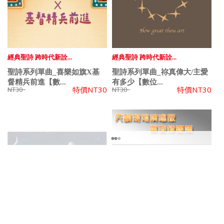
經典聖詩 跨時代新詮...
經典聖詩 跨時代新詮...
聖詩系列單曲_喜樂如旗X基
聖詩系列單曲_祢真偉大/主愛
督精兵前進【數...
有多少【數位...
特價
NT30
特價
NT30
NT30
NT30
創作單曲
現場演唱歌曲發表