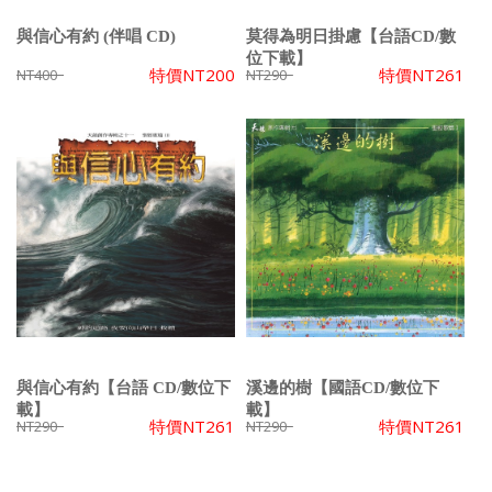
與信心有約 (伴唱 CD)
莫得為明日掛慮【台語CD/數
位下載】
特價
NT200
特價
NT261
NT400
NT290
與信心有約【台語 CD/數位下
溪邊的樹【國語CD/數位下
載】
載】
特價
NT261
特價
NT261
NT290
NT290