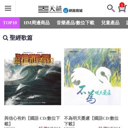
0
TOP10
HM周邊商品
音樂產品/數位下載
兒童產品
聖經歌篇
與信心有約【國語 CD/數位下
不為明天憂慮【國語CD/數位
載】
下載】