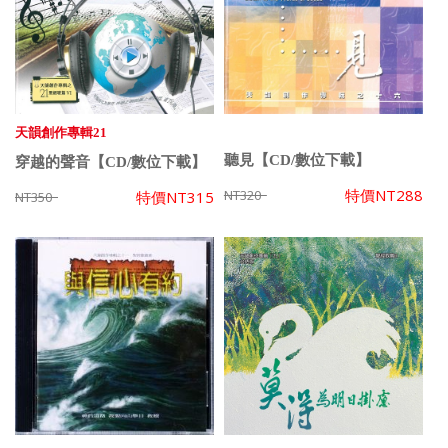
天韻創作專輯21
聽見【CD/數位下載】
穿越的聲音【CD/數位下載】
特價
NT288
NT320
特價
NT315
NT350