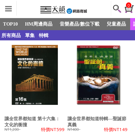
0
TOP10
HM周邊商品
音樂產品/數位下載
兒童產品
所有商品
單集
特輯
讓全世界都知道 第十六集：
讓全世界都知道特輯—聖誕節
文化的衝撞
真義
特價
NT599
特價
NT149
NT1,200
NT400