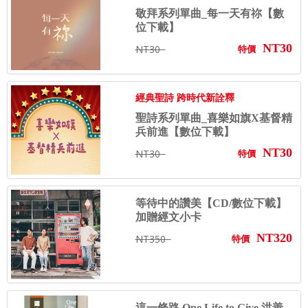
敬拜系列單曲_每一天有祢【數
位下載】
NT30
NT30
特價
經典聖詩 跨時代新詮釋
聖詩系列單曲_喜樂如旗X基督精
兵前進【數位下載】
NT30
NT30
特價
等待中的讚美【CD/數位下載】
加贈經文小卡
NT320
NT350
特價
這一條路 One Life to Give 洪善...