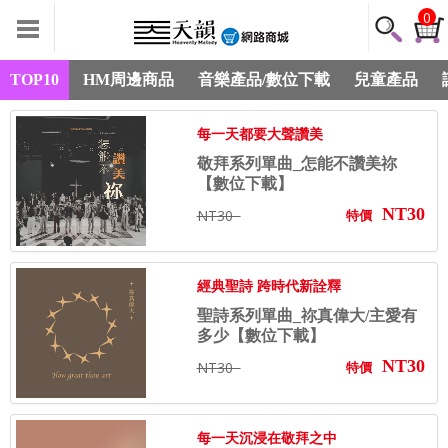
0
TOP10
HM周邊商品
音樂產品/數位下載
兒童產品
每一天都要大聲讚美
敬拜系列單曲_怎能不讚美祢
【數位下載】
NT30
NT30
特價
經典聖詩 跨時代新詮釋
聖詩系列單曲_祢真偉大/主愛有
多少【數位下載】
NT30
NT30
特價
每一天沉浸在敬拜之中