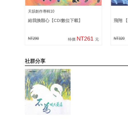
天韻創作專輯10
給我換顆心【CD/數位下載】
飛翔 【
NT261
NT290
NT320
特價
元
社群分享