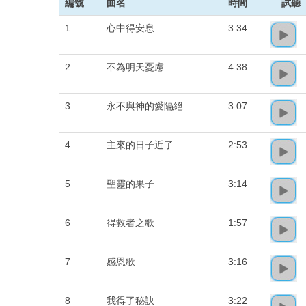
編號
曲名
時間
試聽
1
心中得安息
3:34
2
不為明天憂慮
4:38
3
永不與神的愛隔絕
3:07
4
主來的日子近了
2:53
5
聖靈的果子
3:14
6
得救者之歌
1:57
7
感恩歌
3:16
8
我得了秘訣
3:22