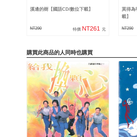
溪邊的樹【國語CD/數位下載】
莫得為
載】
NT261
NT290
NT290
特價
元
購買此商品的人同時也購買