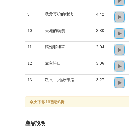
9
我愛慕祢的律法
4:42
10
天地的頌讚
3:30
11
稱頌耶和華
3:04
12
靠主誇口
3:06
13
敬畏主,祂必帶路
3:27
今天下載10首歌8折
產品說明