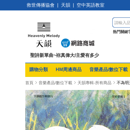
救世傳播協會
|
天韻
|
空中英語教室
熱門關鍵
本
夏日
聖詩新單曲~祢真偉大/主愛有多少
購物分類
HM周邊商品
音樂產品/數位下載
首頁
音樂產品/數位下載
天韻專輯-所有商品
不為明