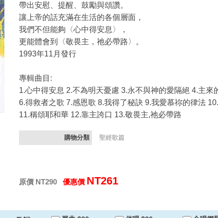
帶出安慰、提醒、鼓勵與頌讚。
讓上帝的話充滿在生活的各個層面，
我們不但能夠〈心中得安息〉，
更能體會到〈敬畏主，祂必帶路〉。
1993年11月發行
專輯曲目:
1.心中得安息 2.不為明天憂慮 3.永不與神的愛隔絕 4.主
6.得救者之歌 7.感恩歌 8.我得了秘訣 9.我愛慕祢的律法 1
11.稱頌耶和華 12.靠主誇口 13.敬畏主,祂必帶路
購物分類
聖經歌篇
NT261
原價 NT290
優惠價