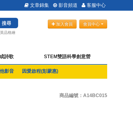
文章錦集
影音頻道
客服中心
搜尋
加入會員
會員中心
英品格繪
成詩歌
STEM雙語科學創意營
他影音
因愛啟程(彭蒙惠)
商品編號：A14BC015