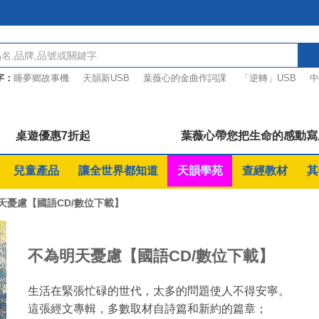
字：
睡夢鄉故事機
天韻新USB
葉薇心的金曲作詞課
「逆轉」USB
中
桌遊FUN心玩 超值7折起
祢真偉大單曲
桌遊優惠7折起
葉薇心帶您把生命的感動寫
兒童產品
讓全世界都知道
天韻學苑
查經教材
其
天憂慮【國語CD/數位下載】
不為明天憂慮【國語CD/數位下載】
生活在緊張忙碌的世代，太多的問題使人不得安寧。
這張經文專輯，多數取材自詩篇和新約的篇章；