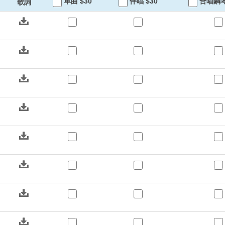
單曲 $30
伴唱 $30
合唱鋼琴
歌詞