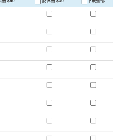
譜 $90
旋律譜 $30
下載全部