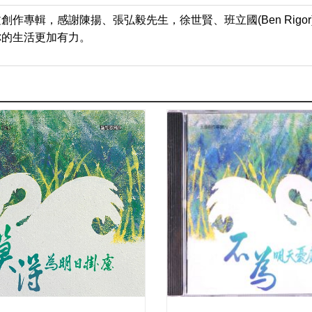
感謝陳揚、張弘毅先生，徐世賢、班立國(Ben Rigor) 、梵迪 (
你的生活更加有力。