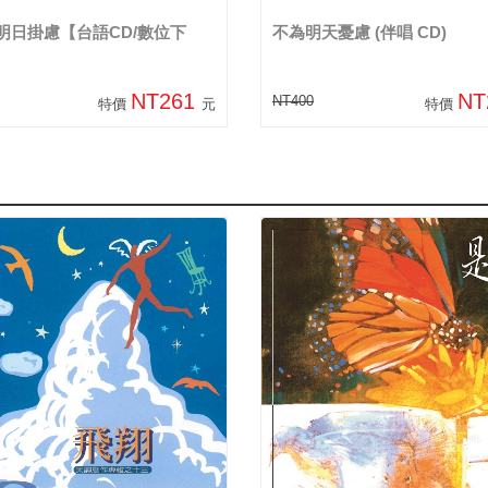
明日掛慮【台語CD/數位下
不為明天憂慮 (伴唱 CD)
NT261
NT
NT400
特價
元
特價