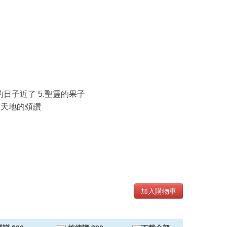
來的日子近了 5.聖靈的果子
0.天地的頌讚
加入購物車