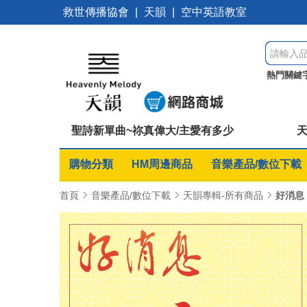
救世傳播協會
|
天韻
|
空中英語教室
熱門關鍵
本
祢真
聖詩新單曲~祢真偉大/主愛有多少
天
購物分類
HM周邊商品
音樂產品/數位下載
首頁
音樂產品/數位下載
天韻專輯-所有商品
好消息