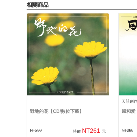
相關商品
天韻創
野地的花【CD/數位下載】
風和愛
NT261
NT290
NT290
特價
元