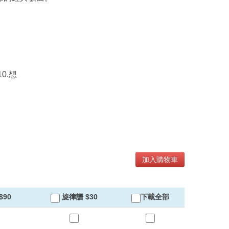
0.想
加入購物車
90
旋律譜 $30
下載全部