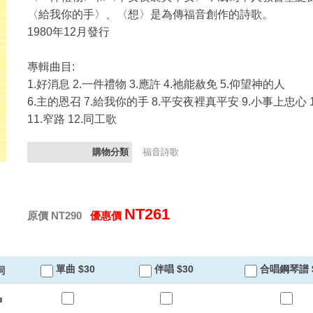
〈給我你的手〉、〈想〉是為傳福音創作的詩歌。
1980年12月發行
專輯曲目:
1.好消息 2.一件禮物 3.應許 4.祂能赦免 5.仰望神的人
6.主的恩召 7.給我你的手 8.平安夜裡真平安 9.小事上忠心 1
11.窄路 12.同工歌
購物分類
福音詩歌
NT261
原價 NT290
優惠價
單曲 $30
伴唱 $30
合唱鋼琴譜 $
詞