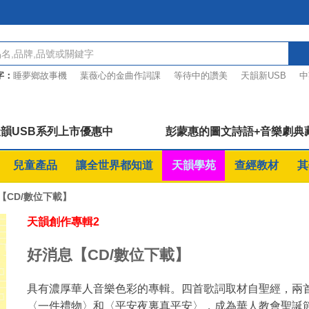
字：
睡夢鄉故事機
葉薇心的金曲作詞課
等待中的讚美
天韻新USB
中
偉大單曲
桌遊優惠7折起
韻USB系列上市優惠中
彭蒙惠的圖文詩語+音樂劇典
兒童產品
讓全世界都知道
天韻學苑
查經教材
其
【CD/數位下載】
天韻創作專輯2
好消息【CD/數位下載】
具有濃厚華人音樂色彩的專輯。四首歌詞取材自聖經，兩
〈一件禮物〉和〈平安夜裏真平安〉，成為華人教會聖誕