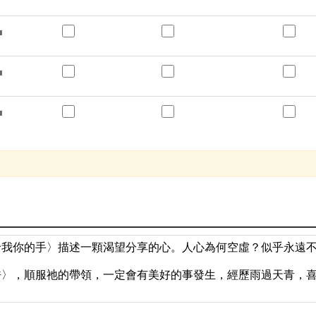
給我你的手〉描述一顆渴望分享的心。人心為何空虛？似乎永遠
許〉，順服祂的帶領，一定會有美好的事發生，經歷雨過天青，