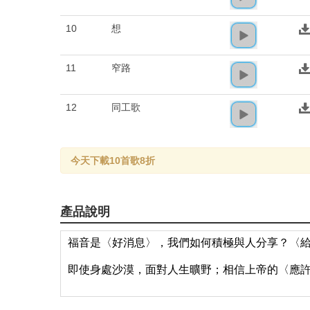
10
想
11
窄路
12
同工歌
今天下載10首歌8折
產品說明
福音是〈好消息〉，我們如何積極與人分享？〈
即使身處沙漠，面對人生曠野；相信上帝的〈應