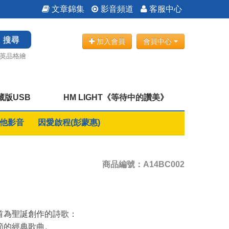
文章錦集
影音頻道
客服中心
搜尋
加入會員
會員中心
英品格繪
藏版USB
HM LIGHT《等待中的讚美》
他影音
因愛啟程(彭蒙惠)
商品編號：A14BC002
首為聖誕創作的詩歌：
節的經典歌曲。