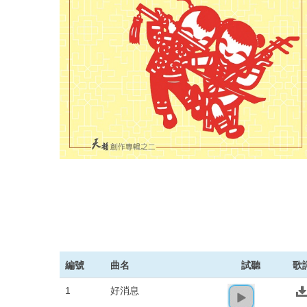
編號
曲名
試聽
歌
1
好消息