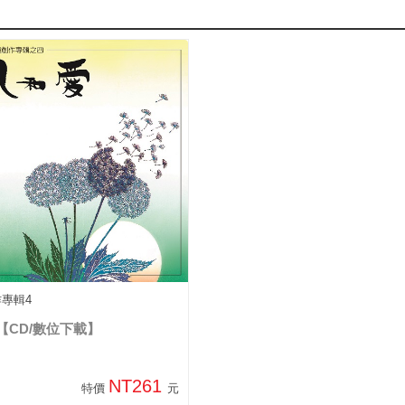
作專輯4
【CD/數位下載】
NT261
特價
元