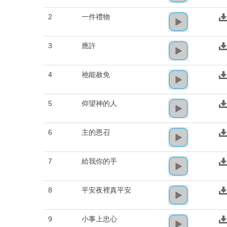
2
一件禮物
3
應許
4
祂能赦免
5
仰望神的人
6
主的恩召
7
給我你的手
8
平安夜裡真平安
9
小事上忠心