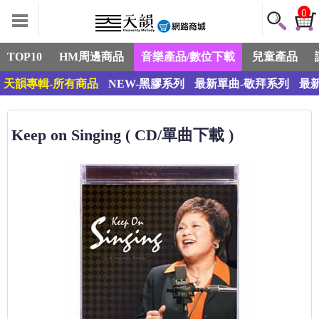
0
TOP10
HM周邊商品
音樂產品/數位下載
兒童產品
天韻專輯-所有商品
NEW-黑膠系列
最新單曲-敬拜系列
最
Keep on Singing ( CD/單曲下載 )