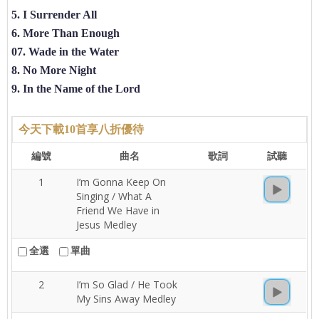
5. I Surrender All
6. More Than Enough
07. Wade in the Water
8. No More Night
9. In the Name of the Lord
今天下載10首享八折優待
編號
曲名
歌詞
試聽
1
I’m Gonna Keep On
Singing / What A
Friend We Have in
Jesus Medley
全選
單曲
2
I’m So Glad / He Took
My Sins Away Medley