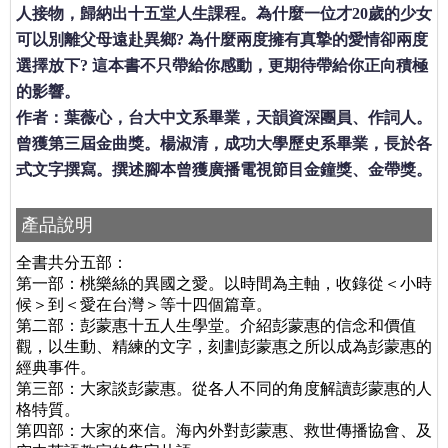
人接物，歸納出十五堂人生課程。為什麼一位才20歲的少女
可以別離父母遠赴異鄉? 為什麼兩度擁有真摯的愛情卻兩度
選擇放下? 這本書不只帶給你感動，更期待帶給你正向積極
的影響。
作者：葉薇心，台大中文系畢業，天韻資深團員、作詞人。
曾獲第三屆金曲獎。楊淑清，成功大學歷史系畢業，長於各
式文字撰寫。撰述腳本曾獲廣播電視節目金鐘獎、金帶獎。
產品說明
全書共分五部：
第一部：桃樂絲的異國之愛。以時間為主軸，收錄從＜小時
候＞到＜愛在台灣＞等十四個篇章。
第二部：彭蒙惠十五人生學堂。介紹彭蒙惠的信念和價值
觀，以生動、精練的文字，刻劃彭蒙惠之所以成為彭蒙惠的
經典事件。
第三部：大家談彭蒙惠。從各人不同的角度解讀彭蒙惠的人
格特質。
第四部：大家的來信。海內外對彭蒙惠、救世傳播協會、及