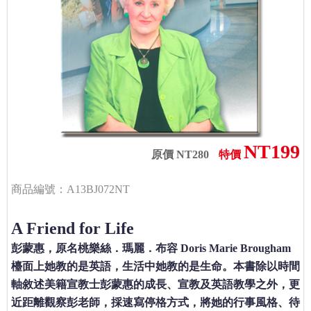
NT199
原價 NT280
特價
商品編號：A13BJ072NT
A Friend for Life
彭蒙惠，原名桃樂絲．瑪麗．布容 Doris Marie Brougham
檯面上她教的是英語，生活中她教的是生命。本書除以時間
軸敘述美籍宣教士彭蒙惠的成長、宣教及英語教學之外，更
近距離觀察彭老師，採速寫停格方式，將她的行事風格、待