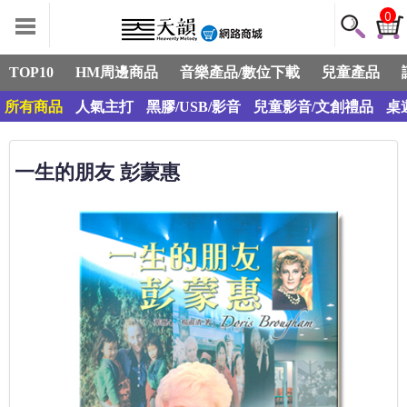
0
TOP10
HM周邊商品
音樂產品/數位下載
兒童產品
所有商品
人氣主打
黑膠/USB/影音
兒童影音/文創禮品
桌
一生的朋友 彭蒙惠