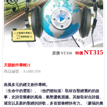
NT315
原價 NT350
特價
天韻創作專輯21
商品編號：A14BC056
曲風多元的經文創作專輯。
〈生命中的雲彩〉、〈他們都知道〉取材自聖經舊約的故
事，史詩音樂劇的風格，氣勢盪氣迴腸。其餘取材自詩篇、
箴言以及新約聖經的詩歌，多首節奏輕快有力。〈蒙福的奧