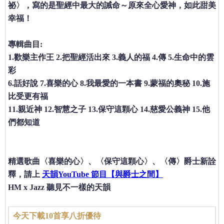
祕〉，寫的是聖經中最大的誡命～原來全心愛神，如此甜美
幸福！
專輯曲目:
1.歡樂主作王 2.把聖經活出來 3.義人的福 4.傳 5.生命中的雲
彩
6.話好說 7.喜樂的心 8.我最愛的一本書 9.蒙福的奧秘 10.施
比受更有福
11.親近神 12.智慧之子 13.保守這顆心 14.慈愛公義神 15.他
們都知道
精選歌曲〈喜樂的心〉、〈保守這顆心〉、〈傳〉爵士新詮
釋，請上
天韻YouTube 節目【與爵士之間】
HM x Jazz 聽見不一樣的天韻
今天下載10首享八折優待