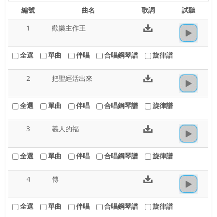
編號
曲名
歌詞
試聽
1
歡樂主作王
全選
單曲
伴唱
合唱鋼琴譜
旋律譜
2
把聖經活出來
全選
單曲
伴唱
合唱鋼琴譜
旋律譜
3
義人的福
全選
單曲
伴唱
合唱鋼琴譜
旋律譜
4
傳
全選
單曲
伴唱
合唱鋼琴譜
旋律譜