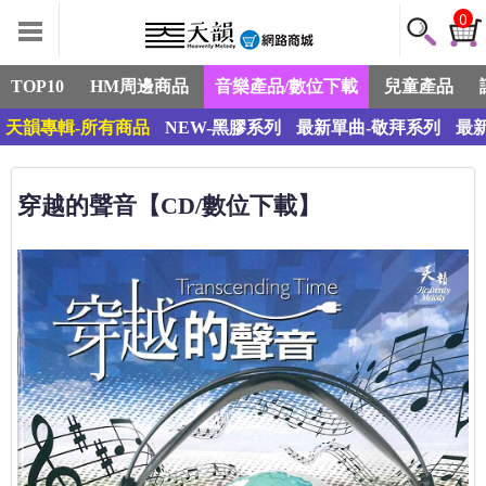
0
TOP10
HM周邊商品
音樂產品/數位下載
兒童產品
天韻專輯-所有商品
NEW-黑膠系列
最新單曲-敬拜系列
最
穿越的聲音【CD/數位下載】