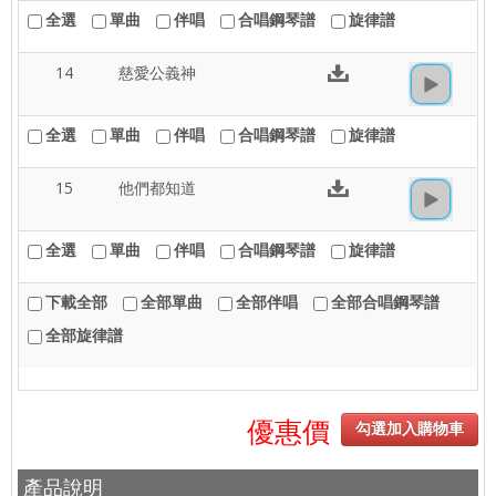
全選
單曲
伴唱
合唱鋼琴譜
旋律譜
14
慈愛公義神
全選
單曲
伴唱
合唱鋼琴譜
旋律譜
15
他們都知道
全選
單曲
伴唱
合唱鋼琴譜
旋律譜
下載全部
全部單曲
全部伴唱
全部合唱鋼琴譜
全部旋律譜
優惠價
勾選加入購物車
產品說明