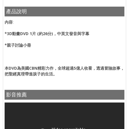
產品說明
內容
:
*3D
動畫
DVD 1
片
(
約
26
分
)
，
中英文發音
與
字幕
*
親子討論小冊
本DVD為美國CBN精彩力作，全球超過5億人收看，透過冒險故事，
把聖經真理帶進孩子的生活。
影音推薦