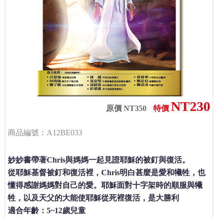
NT230
原價 NT350
特價
商品編號：A12BE033
妙妙書帶著Chris與媽媽一起見證耶穌的被釘與復活。
從耶穌基督被釘和復活裡，Chris明白甚麼是愛和犧牲，也
懂得感謝媽媽對自己的愛。耶穌面對十字架時的順服與犧
牲，以及天父的大能使耶穌從死裡復活，是大勝利
適合年齡：5~12歲兒童