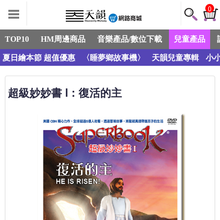
0
TOP10
HM周邊商品
音樂產品/數位下載
兒童產品
夏日繪本節 超值優惠
〈睡夢鄉故事機〉
天韻兒童專輯
小小
超級妙妙書 Ⅰ：復活的主