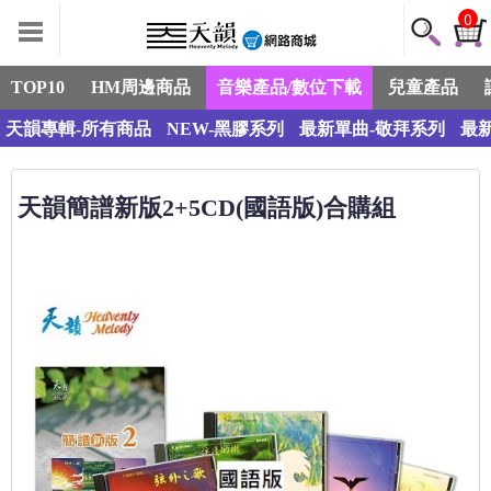
0
TOP10
HM周邊商品
音樂產品/數位下載
兒童產品
天韻專輯-所有商品
NEW-黑膠系列
最新單曲-敬拜系列
最
天韻簡譜新版2+5CD(國語版)合購組