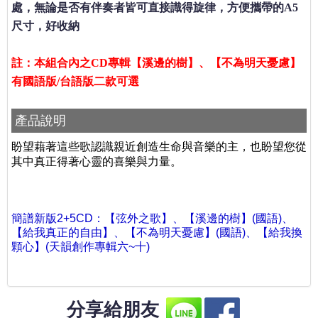
處，無論是否有伴奏者皆可直接識得旋律，方便攜帶的A5
尺寸，好收納
註：本組合內之CD專輯【溪邊的樹】、【不為明天憂慮】
有國語版/台語版二款可選
產品說明
盼望藉著這些歌認識親近創造生命與音樂的主，
也盼望您從
其中真正得著心靈的喜樂與力量。
簡譜新版2+5CD：【弦外之歌】、【溪邊的樹】(國語)、
【給我真正的自由】、【不為明天憂慮】
(國語)
、【給我換
顆心】(天韻創作專輯六~十)
分享給朋友