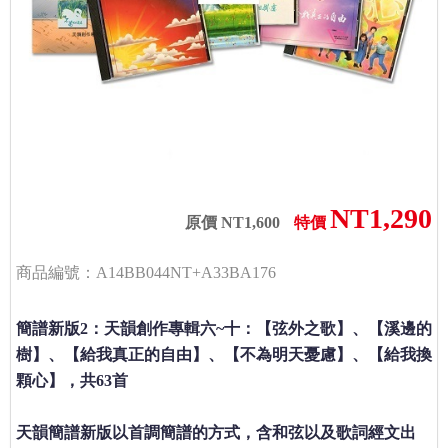
NT1,290
原價 NT1,600
特價
商品編號：A14BB044NT+A33BA176
簡譜新版2：天韻創作專輯六~十：【弦外之歌】、【溪邊的
樹】、【給我真正的自由】、【不為明天憂慮】、【給我換
顆心】，共63首
天韻簡譜新版以首調簡譜的方式，含和弦以及歌詞經文出