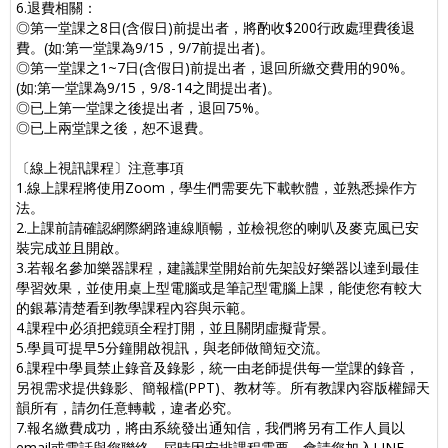
6.退費相關：
◎第一堂課之8日(含假日)前提出者，將酌收$200行政處理費後退
費。(如:第一堂課為9/15，9/7前提出者)。
◎第一堂課之1~7日(含假日)前提出者，退回所繳交費用的90%。
(如:第一堂課為9/15，9/8-14之間提出者)。
◎已上第一堂課之後提出者，退回75%。
◎已上兩堂課之後，恕不退費。
〔線上視訊課程〕注意事項
1.線上課程將使用Zoom，學生們需要先下載軟體，並熟悉操作方
法。
2.上課前請確認網際網路連線順暢，並檢視您的喇叭及麥克風已安
裝完成並且開啟。
3.若報名參加樂器課程，建議課堂開始前先架設好樂器以達到最佳
學習效果，並使用桌上型電腦或是筆記型電腦上課，能使您有較大
的銀幕清楚看到教學課程內容與示範。
4.課程中必須把鏡頭全程打開，並且關閉虛擬背景。
5.學員可提早5分鐘開啟視訊，與老師做簡短交流。
6.課程中學員禁止錄音及錄影，統一由老師提供每一堂課的錄音，
另視需求提供錄影、簡報檔(PPT)、教材等。所有教課內容版權歸天
韻所有，請勿任意轉載，違者必究。
7.報名繳費成功，將由系統發出通知信，我們將另有工作人員以
email或電話與您聯絡，屆時因安排課程需要，會請您加入LINE、