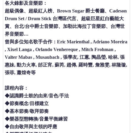
各大錄影及音樂節：
超級偶像、超級紅人榜、Brown Sugar 爵士餐廳、Cadeson
Drum Set / Drum Stick 台灣區代言、超級巨星紅白藝能大
賞、台北/台中爵士音樂節、加勒比海拉丁音樂節、台灣世
界音樂節…
曾與多位知名歌手合作：Eric Marienthal , Adriano Moreira
, Xixel Langa , Orlando Venhereque , Mitch Frohman ,
Valter Mabas , Musaubach , 張學友, 江蕙, 陶晶瑩, 哈林, 張
惠妹, 動力火車, 邰正宵, 蘇芮, 趙傳, 羅時豐, 詹雅雯, 林隆璇,
張菲, 蕭煌奇等
課程內容：
◆認識爵士鼓的由來/音色/手法
◆節奏概念/目標建立
◆基本節奏/敬拜節奏
◆樂器型態轉換/音量平衡練習
◆自由敬拜與主領的呼應