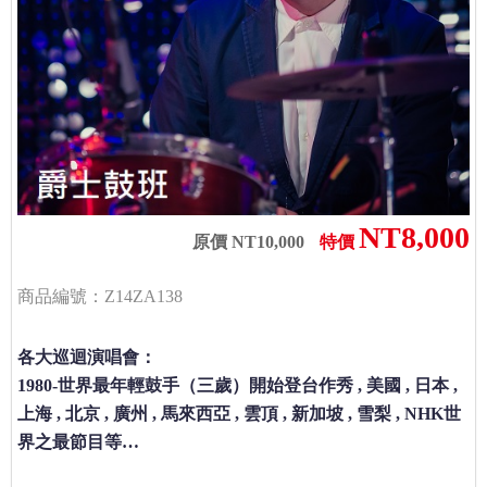
NT8,000
原價 NT10,000
特價
商品編號：Z14ZA138
各大巡迴演唱會：
1980-世界最年輕鼓手（三歲）開始登台作秀 , 美國 , 日本 ,
上海 , 北京 , 廣州 , 馬來西亞 , 雲頂 , 新加坡 , 雪梨 , NHK世
界之最節目等…