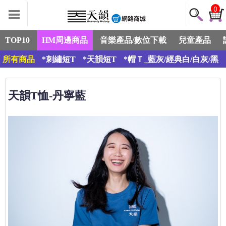
0
TOP10
HM周邊商品
音樂產品/數位下載
兒童產品
所有商品
*刺繡短T
*天韻短T
*帽Ｔ_藍灰/經典白/白灰/黑
天韻T恤-丹寧藍