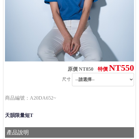
NT550
原價 NT850
特價
尺寸
商品編號：A20DA652~
天韻限量短T
產品說明