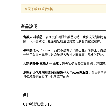
今天下載10首歌8折
產品說明
音樂人 楊曉恩
：在研究台灣爵士樂歷史時，我發現天韻與彭
膠，不只是致敬，更是在延續這份跨文化的音樂宣教精神。
專輯製作人 Ronnie
：我們不是為了『爵士化』而爵士，而是
一些空白與不完美，只為呈現人與神之間真實、溫柔的連結
天韻副團長.主唱之一
王玫
：過去我受古典聲樂訓練，習慣追
深耕新世代黑潮華流的音樂製作人 Tower陶逸群
：自由是聖經
是保護我們在秩序中找到真正的自由。
---------------------------------------------------------------------------------------
曲目
01 祢認識我 3'13