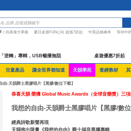
字：
祢真偉大單曲
夏日桌遊FUN心玩 超值7折起
中英品格繪本
等待中
7折起
彭蒙惠的圖文詩語
葉薇心的金曲作詞課
6「逆轉」專輯，USB暢播無阻
桌遊優惠7折起
兒童產品
讓全世界都知道
天韻學苑
查經教材
其
自由-天韻爵士黑膠唱片【黑膠/數位下載】
恭喜天韻 榮獲 Global Music Awards（全球音樂獎）三
我想的自由-天韻爵士黑膠唱片【黑膠/數
經典詩歌新聲再現
天韻推出限量《我想的自由》爵士福音黑膠專輯