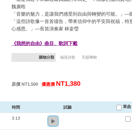
魏廣晧
「音樂的魅力，是讓我們感受到自由與轉變的可能。」—
「這些詩歌像一首首禱告，帶來信仰中的平安與祝福，特
心感恩。」—長笛演奏家 林姿瑩
《我想的自由》曲目、歌詞下載
購物分類
福音詩歌
天韻專輯
NT1,380
原價 NT1,500
優惠價
單曲 
時間
試聽
3:13