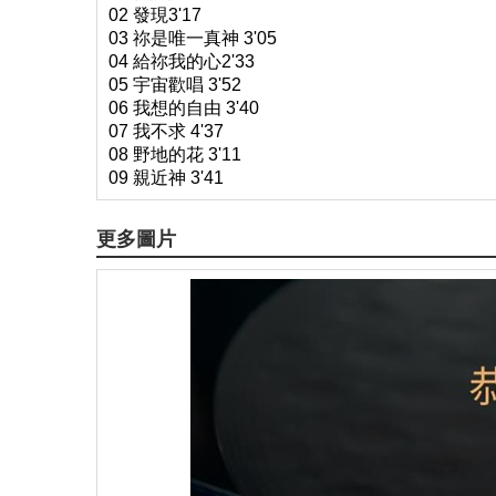
02 發現3'17
03 祢是唯一真神 3'05
04 給祢我的心2'33
05 宇宙歡唱 3'52
06 我想的自由 3'40
07 我不求 4'37
08 野地的花 3'11
09 親近神 3'41
更多圖片