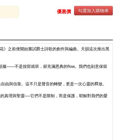
勾選加入購物車
優惠價
花》之前便開始嘗試爵士詩歌的創作與編曲。天韻這次推出黑
服——不是按部就班，卻充滿恩典的flow。我們也刻意保留
出自由與信靠。這不只是聲音的轉變，更是一次心靈的釋放。
裡的真理與聖靈──它們不是限制，而是保護，耶穌對我們的愛