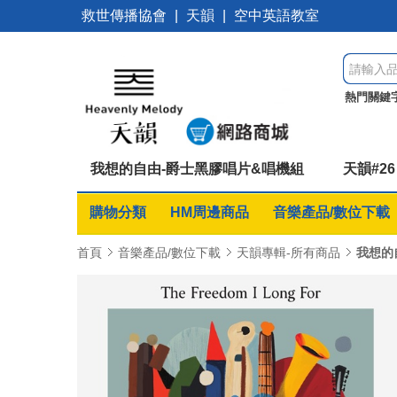
救世傳播協會
|
天韻
|
空中英語教室
熱門關鍵
桌遊優惠
我想的自由-爵士黑膠唱片&唱機組
天韻#2
購物分類
HM周邊商品
音樂產品/數位下載
首頁
音樂產品/數位下載
天韻專輯-所有商品
我想的