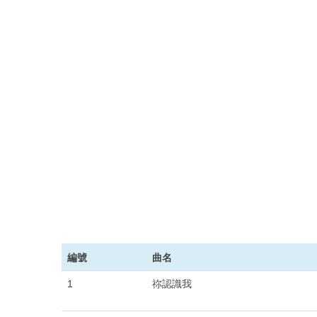
編號
曲名
1
祢認識我