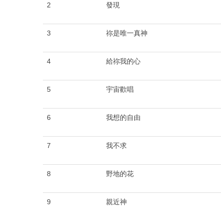
2
發現
3
祢是唯一真神
4
給祢我的心
5
宇宙歡唱
6
我想的自由
7
我不求
8
野地的花
9
親近神