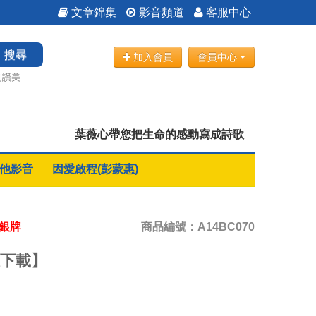
文章錦集
影音頻道
客服中心
搜尋
加入會員
會員中心
的讚美
葉薇心帶您把生命的感動寫成詩歌
他影音
因愛啟程(彭蒙惠)
項銀牌
商品編號：A14BC070
位下載】