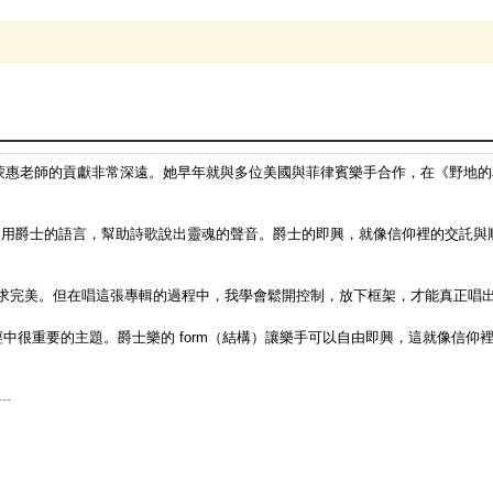
蒙惠老師的貢獻非常深遠。她早年就與多位美國與菲律賓樂手合作，在《野地的
用爵士的語言，幫助詩歌說出靈魂的聲音。爵士的即興，就像信仰裡的交託與順
。
求完美。但在唱這張專輯的過程中，我學會鬆開控制，放下框架，才能真正唱
中很重要的主題。爵士樂的 form（結構）讓樂手可以自由即興，這就像信仰
---