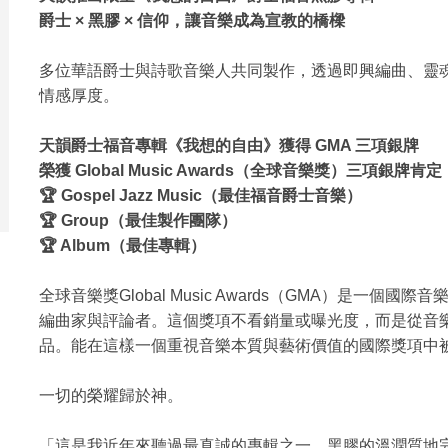
爵士 × 黑膠 × 信仰，讓音樂成為宣教的橋樑
多位華語爵士與詩歌音樂人共同製作，透過即興編曲、靈
情感厚度。
天韻爵士福音專輯《我想的自由》獲得 GMA 三項銀牌
榮獲 Global Music Awards（全球音樂獎）三項銀牌肯定
🏆 Gospel Jazz Music（最佳福音爵士音樂）
🏆 Group（最佳製作團隊）
🏆 Album（最佳專輯）
全球音樂獎Global Music Awards（GMA）是一
編曲家與評論者。這個獎項不看銷量或曝光度，而是從音
品。能在這樣一個重視音樂本質與藝術價值的國際獎項中
一切的榮耀歸於神。
「這是我近年來聽過最真誠的專輯之一，黑膠的溫潤質地