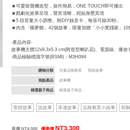
★可愛留聲機造型，操作簡易，ONE TOUCH即可播出
★戲劇化效果呈現，聲音清晰，宛如身歷其境
★5 段音量大小調整。附DIY錄音卡，每張可錄30秒。
★內含「睡夢鄉」42個故事，限量加贈「小小實踐家」1
‧產品內容‧
故事機主體12x9.3x5.3 cm(附造型喇叭花)、電源線、
‧商品檢驗標識字號(BSMI)：M3H094
購物分類
兒童品格教育
聖經故事
焦點產品
故事機
精選親子商品
精選親子商品
聖經故事
說故事
床邊故事
品格教育小故事
耶
NT3,300
原價 NT4,000
優惠價