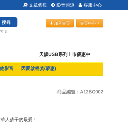
文章錦集
影音頻道
客服中心
搜尋
加入會員
會員中心
7折起
天韻USB系列上市優惠中
他影音
因愛啟程(彭蒙惠)
商品編號：A12BQ002
球華人孩子的最愛！