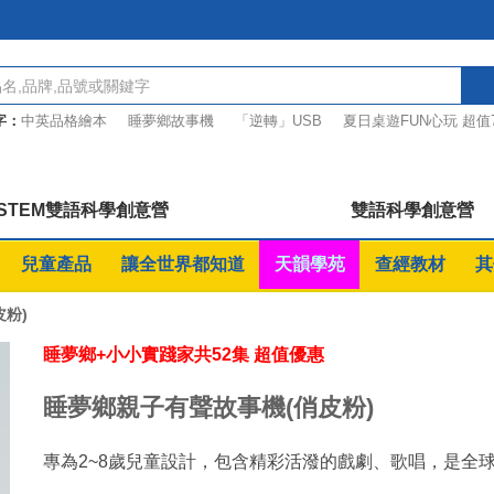
字：
中英品格繪本
睡夢鄉故事機
「逆轉」USB
夏日桌遊FUN心玩 超值
7折起
天韻新USB
彭蒙惠的圖文詩語
STEM雙語科學創意營
雙語科學創意營
兒童產品
讓全世界都知道
天韻學苑
查經教材
其
粉)
睡夢鄉+小小實踐家共52集 超值優惠
睡夢鄉親子有聲故事機(俏皮粉)
專為2~8歲兒童設計，包含精彩活潑的戲劇、歌唱，是全