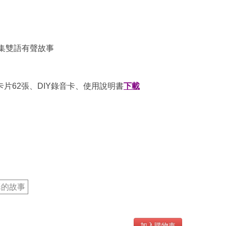
0集雙語有聲故事
播放卡片62張、DIY錄音卡、使用說明書
下載
穌的故事
加入購物車