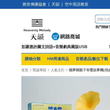
救世傳播協會
|
天韻
|
空中英語教室
熱門關鍵
桌遊優惠
彭蒙惠的圖文詩語+音樂劇典藏版USB
購物分類
HM周邊商品
音樂產品/數位下載
首頁
聖誕專區
人氣主打
睡夢鄉親子有聲故事機(俏皮