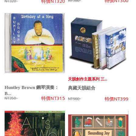
特價
NT300
NT360
特價
NT320
NT320
天韻創作主題系列 三...
Huntley Brown 鋼琴演奏：
典藏天韻組合
B...
特價
NT315
NT350
特價
NT399
NT900