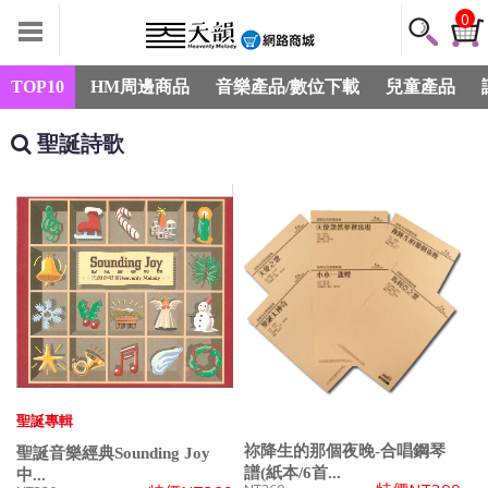
0
TOP10
HM周邊商品
音樂產品/數位下載
兒童產品
聖誕詩歌
聖誕專輯
祢降生的那個夜晚-合唱鋼琴
聖誕音樂經典Sounding Joy
譜(紙本/6首...
中...