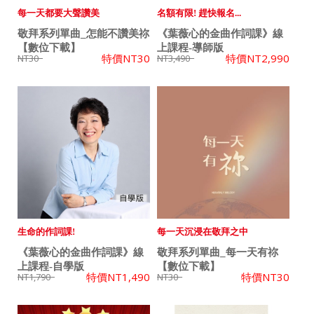
每一天都要大聲讚美
名額有限! 趕快報名...
敬拜系列單曲_怎能不讚美祢
《葉薇心的金曲作詞課》線
【數位下載】
上課程-導師版
特價
NT30
特價
NT2,990
NT30
NT3,490
生命的作詞課!
每一天沉浸在敬拜之中
《葉薇心的金曲作詞課》線
敬拜系列單曲_每一天有祢
上課程-自學版
【數位下載】
特價
NT1,490
特價
NT30
NT1,790
NT30