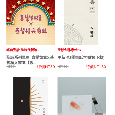
經典聖詩 跨時代新詮...
天韻創作專輯25
聖詩系列單曲_喜樂如旗X基
更新 合唱譜(紙本/數位下載)
督精兵前進【數...
特價
NT30
特價
NT180
NT30
NT180