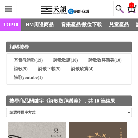
0
TOP10
HM周邊商品
音樂產品/數位下載
兒童產品
相關搜尋
基督教詩歌
(19)
詩歌歌譜
(10)
詩歌敬拜讚美
(10)
詩歌
(9)
詩歌下載
(5)
詩歌欣賞
(4)
詩歌youtube
(1)
搜尋商品關鍵字《詩歌敬拜讚美》，共 10 筆結果