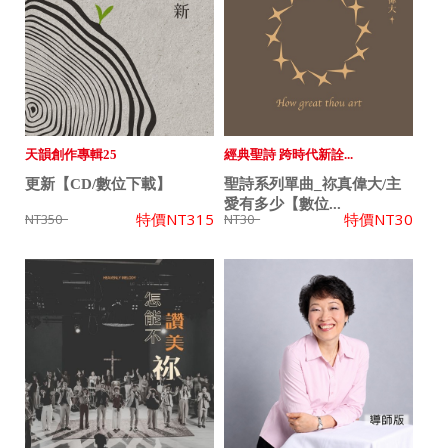
天韻創作專輯25
經典聖詩 跨時代新詮...
更新【CD/數位下載】
聖詩系列單曲_祢真偉大/主
愛有多少【數位...
特價
NT315
特價
NT30
NT350
NT30