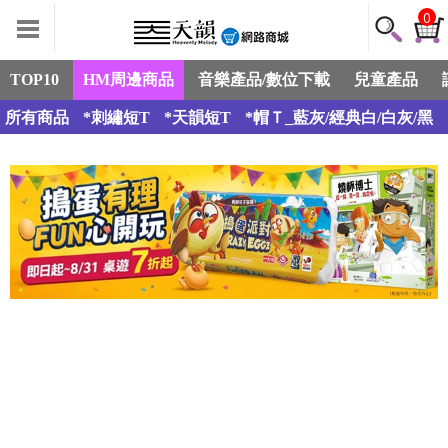
0
TOP10
HM周邊商品
音樂產品/數位下載
兒童產品
所有商品
*刺繡短T
*天韻短T
*帽Ｔ_藍灰/經典白/白灰/黑