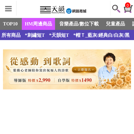
0
TOP10
HM周邊商品
音樂產品/數位下載
兒童產品
所有商品
*刺繡短T
*天韻短T
*帽Ｔ_藍灰/經典白/白灰/黑