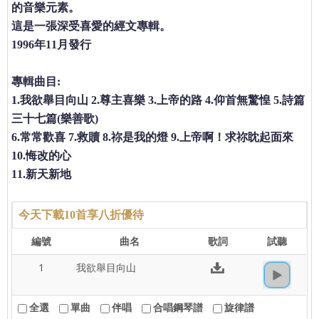
的音樂元素。
這是一張深受喜愛的經文專輯。
1996年11月發行
專輯曲目:
1.我欲舉目向山 2.尊主喜樂 3.上帝的路 4.仰首無驚惶 5.詩篇
三十七篇(樂善歌)
6.常常歡喜 7.救贖 8.祢是我的燈 9.上帝啊！求祢眈起面來
10.悔改的心
11.新天新地
今天下載10首享八折優待
編號
曲名
歌詞
試聽
1
我欲舉目向山
全選
單曲
伴唱
合唱鋼琴譜
旋律譜