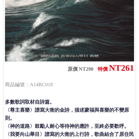
NT261
原價 NT290
特價
商品編號：A14BC018
多數歌詞取材自詩篇。
〈尊主喜樂〉譜寫大衛的金詩，描述蒙福與喜樂的不變原
則。
〈神的道路〉鼓勵人耐心等待神的應許，至終必要歡呼。
〈我要向山舉目〉譜寫的大衛的上行詩，歌曲結合了原住民