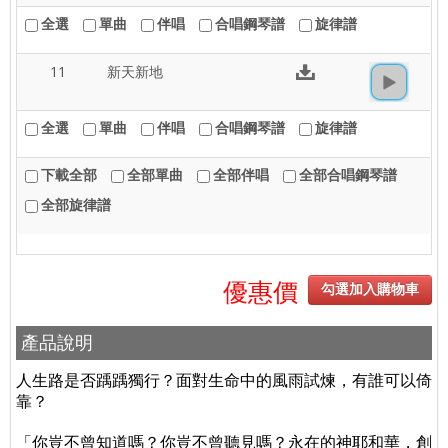
全選
單曲
伴唱
合唱鋼琴譜
旋律譜
11
新天新地
全選
單曲
伴唱
合唱鋼琴譜
旋律譜
下載全部
全部單曲
全部伴唱
全部合唱鋼琴譜
全部旋律譜
優惠價
勾選加入購物車
產品說明
人生路是否踽踽獨行？面對生命中的風雨試煉，有誰可以倚
靠？
「你豈不曾知道嗎？你豈不曾聽見嗎？永在的神耶和華，創