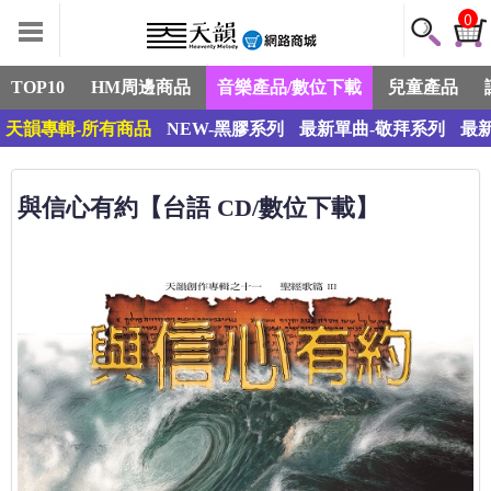
0
TOP10
HM周邊商品
音樂產品/數位下載
兒童產品
天韻專輯-所有商品
NEW-黑膠系列
最新單曲-敬拜系列
最
與信心有約【台語 CD/數位下載】