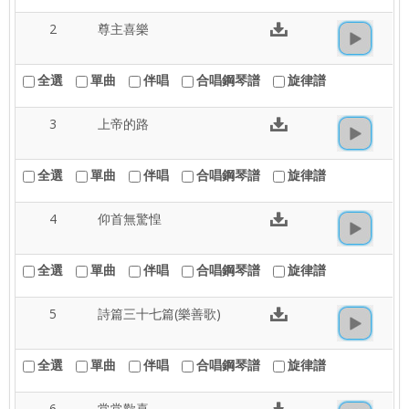
2
尊主喜樂
全選
單曲
伴唱
合唱鋼琴譜
旋律譜
3
上帝的路
全選
單曲
伴唱
合唱鋼琴譜
旋律譜
4
仰首無驚惶
全選
單曲
伴唱
合唱鋼琴譜
旋律譜
5
詩篇三十七篇(樂善歌)
全選
單曲
伴唱
合唱鋼琴譜
旋律譜
6
常常歡喜