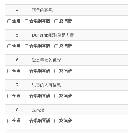
4
阿母的頭毛
全選
合唱鋼琴譜
旋律譜
5
Dunamis耶和華是力量
全選
合唱鋼琴譜
旋律譜
6
愛是幸福的色彩
全選
合唱鋼琴譜
旋律譜
7
思慕的人有福氣
全選
合唱鋼琴譜
旋律譜
8
走馬燈
全選
合唱鋼琴譜
旋律譜