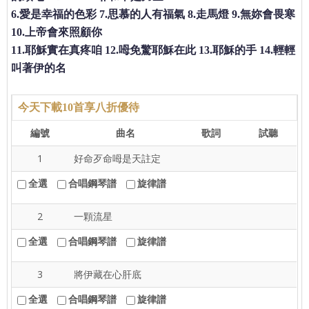
6.愛是幸福的色彩 7.思慕的人有福氣 8.走馬燈 9.無妳會畏寒
10.上帝會來照顧你
11.耶穌實在真疼咱 12.呣免驚耶穌在此 13.耶穌的手 14.輕輕
叫著伊的名
今天下載10首享八折優待
編號
曲名
歌詞
試聽
1
好命歹命呣是天註定
全選
合唱鋼琴譜
旋律譜
2
一顆流星
全選
合唱鋼琴譜
旋律譜
3
將伊藏在心肝底
全選
合唱鋼琴譜
旋律譜