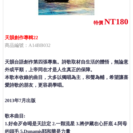
NT180
特價
天韻創作專輯22
商品編號：A14BB032
天韻台語創作第四張專集。詩歌取材自生活的體悟，無論意
外或平順，上帝同在才是人生真正的保障。
本歌本收錄的曲目，大多以獨唱為主，和聲為輔，希望讓喜
愛詩歌的朋友，更容易學唱。
2013年7月出版
歌本曲目:
1.好命歹命呣是天註定 2.一顆流星 3.將伊藏在心肝底 4.阿母
的頭毛 5.Dunamis耶和華是力量