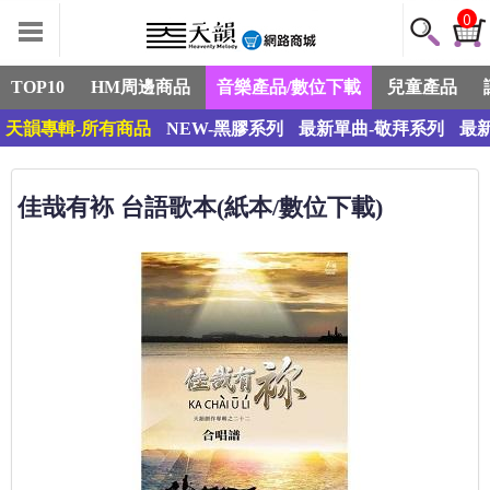
0
TOP10
HM周邊商品
音樂產品/數位下載
兒童產品
天韻專輯-所有商品
NEW-黑膠系列
最新單曲-敬拜系列
最
佳哉有袮 台語歌本(紙本/數位下載)