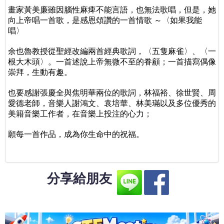
畫家黃美廉雖因腦性麻痺不能言語，也無法歌唱，但是，她
向上帝唱一首歌，是感恩頌讚的一首情歌 ～〈如果我能
唱〉
余也魯教授從聖經改編兩首經典歌詞，〈五隻麻雀〉、〈一
根大木頭〉。一首述說上帝無微不至的眷顧；一首描寫偶像
崇拜，生動有趣。
也要感謝張慶全與焦明華兩位的歌詞，林福裕、徐世賢、周
愛德老師，音樂人謝鴻文、袁培華、林美璊以及多位優秀的
美籍音樂工作者，在音樂上投注的心力；
願每一首作品，成為你生命中的祝福。
分享給朋友