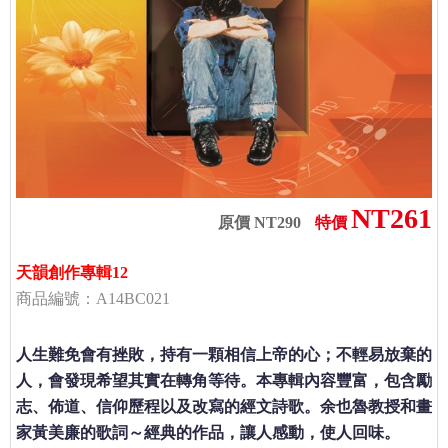
NT261
原價 NT290
特價
天韻創作專輯12
商品編號：A14BC021
人生難免會有挫敗，持有一顆相信上帝的心；不輕易放棄的
人，會發現希望其實在轉角等待。本專輯內容豐富，包含勵
志、佈道、信仰歷程以及改寫的經文詩歌。余也魯教授和畫
家黃美廉的歌詞～經典的作品，讓人感動，使人回味。