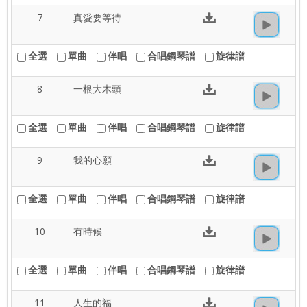
7
真愛要等待
全選
單曲
伴唱
合唱鋼琴譜
旋律譜
8
一根大木頭
全選
單曲
伴唱
合唱鋼琴譜
旋律譜
9
我的心願
全選
單曲
伴唱
合唱鋼琴譜
旋律譜
10
有時候
全選
單曲
伴唱
合唱鋼琴譜
旋律譜
11
人生的福