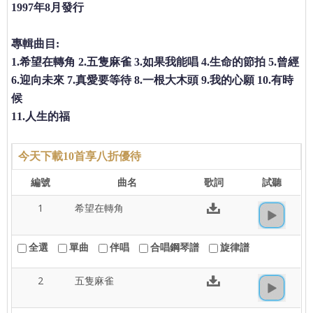
1997年8月發行
專輯曲目:
1.希望在轉角 2.五隻麻雀 3.如果我能唱 4.生命的節拍 5.曾經
6.迎向未來 7.真愛要等待 8.一根大木頭 9.我的心願 10.有時
候
11.人生的福
今天下載10首享八折優待
編號
曲名
歌詞
試聽
1
希望在轉角
全選
單曲
伴唱
合唱鋼琴譜
旋律譜
2
五隻麻雀