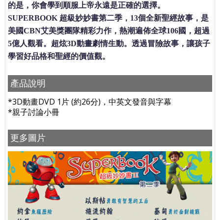
的是，你會學到順服上帝永遠是正確的選擇。
SUPERBOOK 超級妙妙書第二季，13個全新聖經故事，是
美國CBN艾美獎團隊精彩力作，熱潮遍佈全球106國，超過
5億人觀看。超炫3D動畫劇情生動。透過冒險故事，讓孩子
學習好品格和聖經的價值觀。
產品說明
*3D動畫DVD 1片 (約26分)，中英文發音與字幕
*親子討論小冊
更多圖片