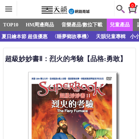
0
TOP10
HM周邊商品
音樂產品/數位下載
兒童產品
夏日繪本節 超值優惠
〈睡夢鄉故事機〉
天韻兒童專輯
小小
超級妙妙書Ⅱ：烈火的考驗【品格:勇敢】