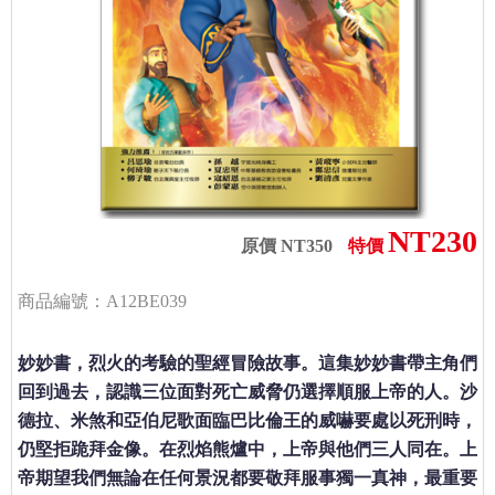
NT230
原價 NT350
特價
商品編號：A12BE039
妙妙書，烈火的考驗的聖經冒險故事。這集妙妙書帶主角們
回到過去，認識三位面對死亡威脅仍選擇順服上帝的人。沙
德拉、米煞和亞伯尼歌面臨巴比倫王的威嚇要處以死刑時，
仍堅拒跪拜金像。在烈焰熊爐中，上帝與他們三人同在。上
帝期望我們無論在任何景況都要敬拜服事獨一真神，最重要