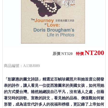
NT200
原價 NT320
特價
商品編號：A13BJ089
「彭蒙惠的圖文詩語」精選近百幀珍藏照片和她首度公開發
表的詩作，讓人看見一位從西雅圖來的美國女孩，如何用她
的方式愛台灣。雖然她總說自己平凡，沒有過人之處，但藉
著兒時的詩歌、宣教的詩文，看見她的品格、價值觀如何被
形塑，成為這世代許多人的祝福和榜樣，更記錄了上帝如何