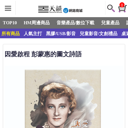
0
TOP10
HM周邊商品
音樂產品/數位下載
兒童產品
所有商品
人氣主打
黑膠/USB/影音
兒童影音/文創禮品
桌
因愛啟程 彭蒙惠的圖文詩語