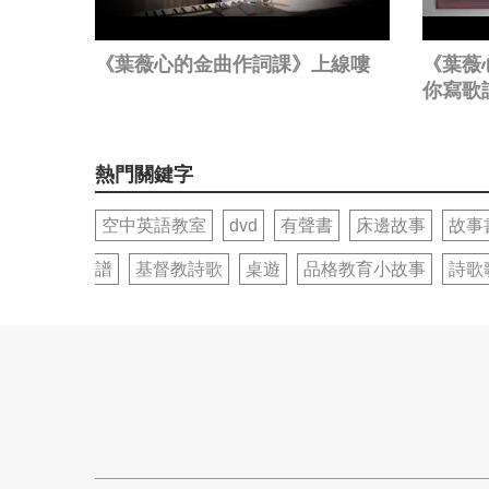
《葉薇心的金曲作詞課》上線嘍
《葉薇
你寫歌
熱門關鍵字
空中英語教室
dvd
有聲書
床邊故事
故事
譜
基督教詩歌
桌遊
品格教育小故事
詩歌