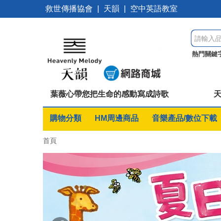
救世傳播協會
|
天韻
|
空中英語教室
熱門關鍵
睡夢鄉故
葉薇心帶您把生命的感動寫成詩歌
天
購物分類
HM周邊商品
音樂產品/數位下載
首頁