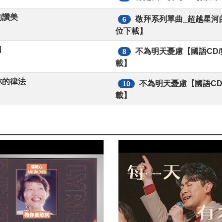
的讚美
敬拜系列單曲_超越星河
6
位下載】
口
不為明天憂慮【國語CD
8
載】
祢的律法
不為明天憂慮【國語CD
10
載】