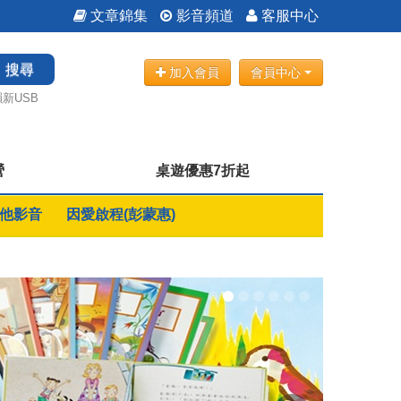
文章錦集
影音頻道
客服中心
搜尋
加入會員
會員中心
新USB
營
桌遊優惠7折起
他影音
因愛啟程(彭蒙惠)