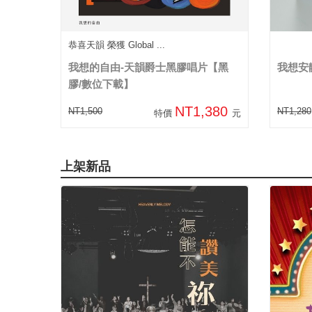
恭喜天韻 榮獲 Global ...
我想的自由-天韻爵士黑膠唱片【黑
我想安
膠/數位下載】
NT1,380
NT1,500
NT1,280
特價
元
上架新品