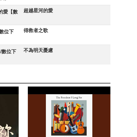
超越星河的愛
的愛【數
得救者之歌
/數位下
不為明天憂慮
/數位下