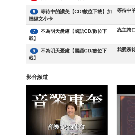
等待中
等待中的讚美【CD/數位下載】加
5
贈經文小卡
靠主誇
不為明天憂慮【國語CD/數位下
7
載】
我愛慕
不為明天憂慮【國語CD/數位下
9
載】
影音頻道