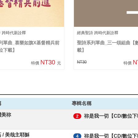
詩 跨時代新詮釋
經典聖詩 跨時代新詮釋
列單曲_喜樂如旗X基督精兵前
聖詩系列單曲_三一頌組曲【
位下載】
載】
NT30
N
NT30
特價
元
特價
稱
專輯名稱
讚美祢
祢是我一切【CD/數位下
2
 / 美哉主耶穌
祢是我一切【CD/數位下
4