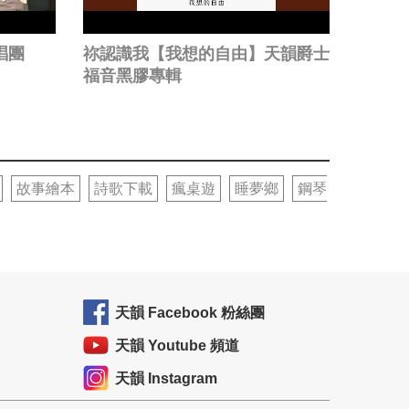
唱團
祢認識我【我想的自由】天韻爵士
福音黑膠專輯
故事繪本
詩歌下載
瘋桌遊
睡夢鄉
鋼琴
天韻 Facebook 粉絲團
天韻 Youtube 頻道
天韻 Instagram