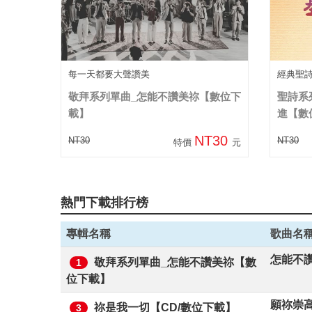
每一天都要大聲讚美
經典聖
敬拜系列單曲_怎能不讚美祢【數位下
聖詩系
載】
進【數
NT30
NT30
NT30
特價
元
熱門下載排行榜
專輯名稱
歌曲名
怎能不
敬拜系列單曲_怎能不讚美祢【數
1
位下載】
願祢崇高
祢是我一切【CD/數位下載】
3