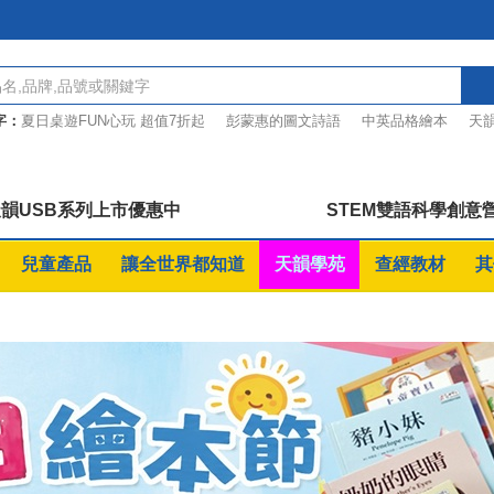
字：
夏日桌遊FUN心玩 超值7折起
彭蒙惠的圖文詩語
中英品格繪本
天韻
事機
葉薇心的金曲作詞課
等待中的讚美
韻USB系列上市優惠中
STEM雙語科學創意
兒童產品
讓全世界都知道
天韻學苑
查經教材
其