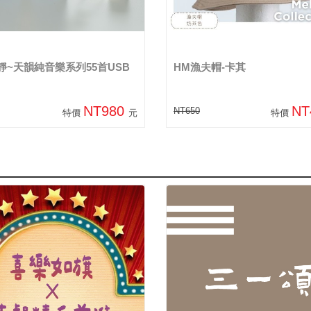
靜~天韻純音樂系列55首USB
HM漁夫帽-卡其
NT980
NT
NT650
特價
元
特價