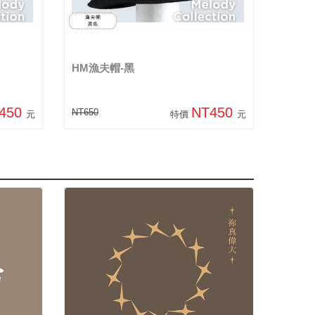
HM漁夫帽-黑
450
NT450
NT650
元
特價
元