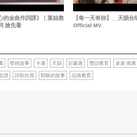
心的金曲作詞課》｜葉姐教
【每一天有祢】__天韻合
詞 搶先看
Official MV
書
聖經故事
卡通
天韻
彭蒙惠
雙語教育
桌遊 推薦
歌譜
詩歌欣賞
耶穌的故事
品格教育