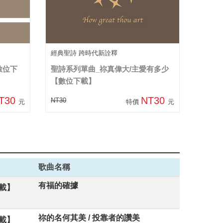
經典聖詩 跨時代新詮釋
數位下
聖詩系列單曲_祢真偉大/主愛有多少
【數位下載】
T30
NT30
NT30
元
特價
元
歌曲名稱
有福的確據
載】
祢的名何其美 / 投靠者的讚美
載】