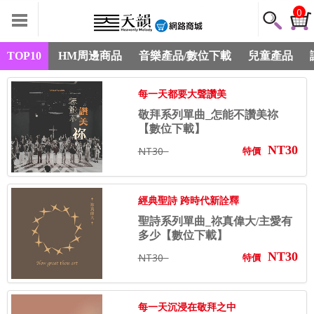
0
TOP10
HM周邊商品
音樂產品/數位下載
兒童產品
每一天都要大聲讚美
敬拜系列單曲_怎能不讚美祢
【數位下載】
NT30
NT30
特價
經典聖詩 跨時代新詮釋
聖詩系列單曲_祢真偉大/主愛有
多少【數位下載】
NT30
NT30
特價
每一天沉浸在敬拜之中