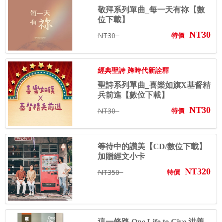
敬拜系列單曲_每一天有祢【數
位下載】
NT30
NT30
特價
經典聖詩 跨時代新詮釋
聖詩系列單曲_喜樂如旗X基督精
兵前進【數位下載】
NT30
NT30
特價
等待中的讚美【CD/數位下載】
加贈經文小卡
NT320
NT350
特價
這一條路 One Life to Give 洪善...