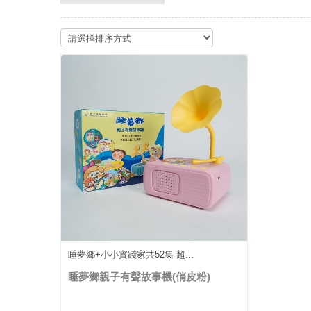
睡夢鄉+小小實踐家共52集 超...
睡夢鄉親子有聲故事機(俏皮粉)