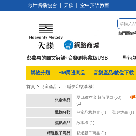
救世傳播協會
|
天韻
|
空中英語教室
熱門關鍵
美
睡夢
彭蒙惠的圖文詩語+音樂劇典藏版USB
聖詩新
購物分類
HM周邊商品
音樂產品/數位下載
首頁
兒童產品
〈睡夢鄉故事機〉
夏日繪本節 超值優惠
(50)
〈睡
兒童產品
(1)
購物分類
兒童品格教育
(1)
聖經故事
(1)
焦點產品
故事機
(1)
精選親子商品
精選親子商品
(1)