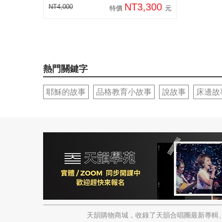
NT3,300
NT4,000
特價
元
熱門關鍵字
耶穌的故事
品格教育小故事
說故事
床邊故
天韻購物商城，收錄了天韻合唱團最新專輯、