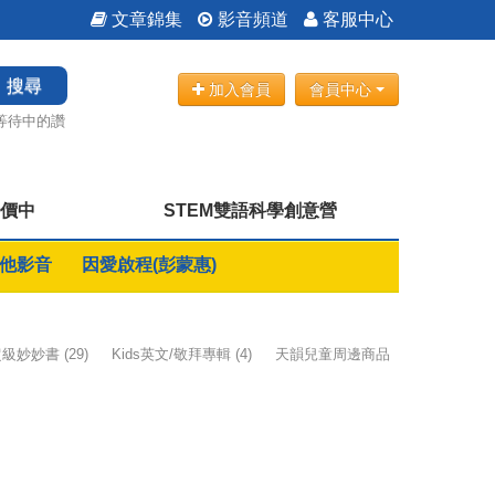
文章錦集
影音頻道
客服中心
搜尋
加入會員
會員中心
等待中的讚
特價中
STEM雙語科學創意營
他影音
因愛啟程(彭蒙惠)
k超級妙妙書
(29)
Kids英文/敬拜專輯
(4)
天韻兒童周邊商品