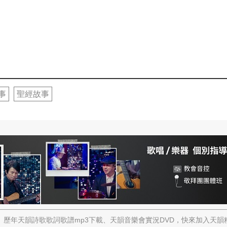
事
聖經故事
歷年天韻詩歌歌詞歌譜mp3下載、天韻音樂會實況DVD，快來加入天