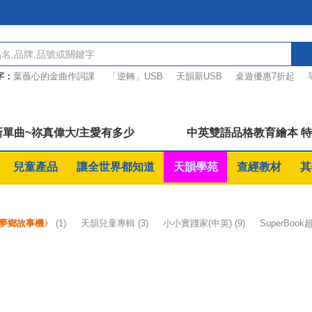
字：
葉薇心的金曲作詞課
「逆轉」USB
天韻新USB
桌遊優惠7折起
鄉故事機
祢真偉大單曲
單曲~祢真偉大/主愛有多少
中英雙語品格教育繪本 
兒童產品
讓全世界都知道
天韻學苑
查經教材
其
夢鄉故事機〉
(1)
天韻兒童專輯
(3)
小小實踐家(中英)
(9)
SuperBoo