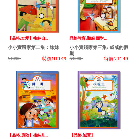
【品格:友愛】接納自...
品格教育:順服 面對...
小小實踐家第二集：妹妹
小小實踐家第三集: 威威的假
期
特價
NT149
特價
NT149
NT390
NT390
【品格:勇敢】接納別...
【品格:誠實】