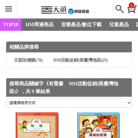
0
TOP10
HM周邊商品
音樂產品/數位下載
兒童產品
相關品牌搜尋
天韻加價購
(78)
HM活動促銷(限臺灣地區)
(9)
搜尋商品關鍵字《有聲書
HM活動促銷(限臺灣地
區)》，共 9 筆結果