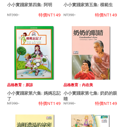
小小實踐家第四集: 阿明
小小實踐家第五集: 模範生
特價
NT149
特價
NT149
NT390
NT390
品格教育：原諒
品格教育：內在美
小小實踐家第六集: 媽媽忘記
小小實踐家第七集: 奶奶的眼
了
睛
特價
NT149
特價
NT149
NT390
NT390