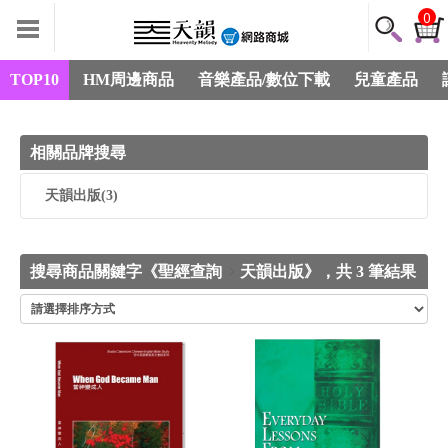
0
TOP10
HM周邊商品
音樂產品/數位下載
兒童產品
相關品牌搜尋
天韻出版
(3)
搜尋商品關鍵字《聖經查詢
天韻出版》，共 3 筆結果