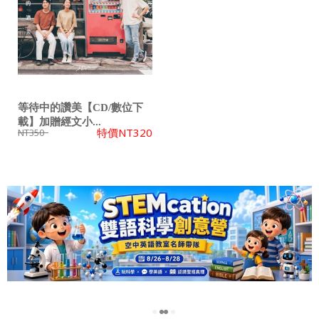
等待中的讚美【CD/數位下
載】加贈經文小...
特價
NT320
NT350