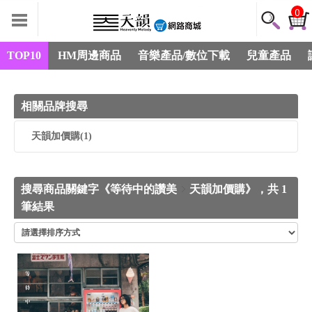
0
TOP10
HM周邊商品
音樂產品/數位下載
兒童產品
相關品牌搜尋
天韻加價購
(1)
搜尋商品關鍵字《等待中的讚美
天韻加價購》，共 1
筆結果