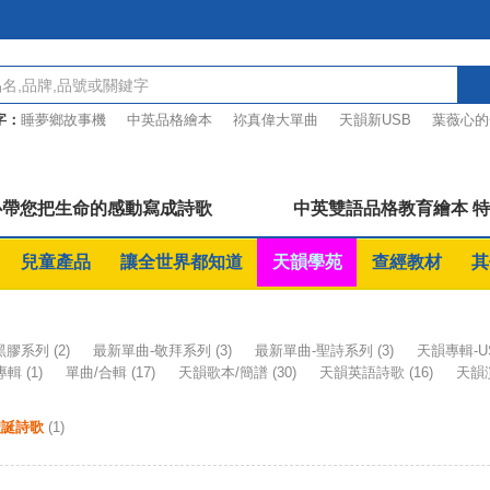
字：
睡夢鄉故事機
中英品格繪本
祢真偉大單曲
天韻新USB
葉薇心的
惠的圖文詩語
「逆轉」USB
心帶您把生命的感動寫成詩歌
中英雙語品格教育繪本 
兒童產品
讓全世界都知道
天韻學苑
查經教材
其
-黑膠系列
(2)
最新單曲-敬拜系列
(3)
最新單曲-聖詩系列
(3)
天韻專輯-U
T專輯
(1)
單曲/合輯
(17)
天韻歌本/簡譜
(30)
天韻英語詩歌
(16)
天韻
聖誕詩歌
(1)