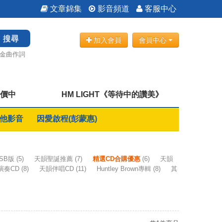
文章錦集
影音頻道
客服中心
搜尋
加入會員
會員中心
金曲作詞
特價中
HM LIGHT《等待中的讚美》
他影音
因愛啟程(彭蒙惠)
SB版
(5)
天韻聖誕推薦
(7)
精選CD合購優惠
(6)
天韻
演奏CD
(8)
天韻伴唱CD
(11)
Huntley Brown專輯
(8)
其