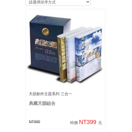
天韻創作主題系列 三合一
典藏天韻組合
NT399
NT900
特價
元