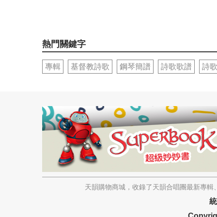
熱門關鍵字
專輯
基督教詩歌
鋼琴簡譜
詩歌歌譜
詩
天韻購物商城，收錄了天韻合唱團最新專輯、
統
Copyrig