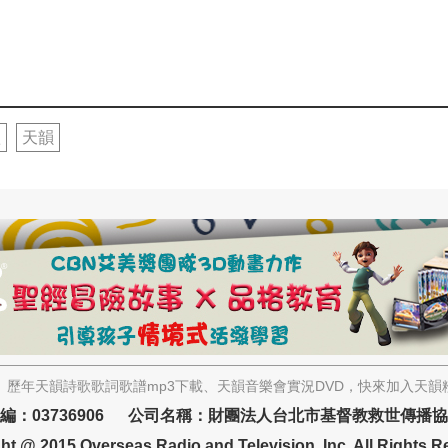
歌
天韻
歷年天韻詩歌歌詞歌譜mp3下載、天韻音樂會實況DVD，快來加入天
編：03736906 公司名稱：財團法人台北市基督教救世傳播
ht @ 2015 Overseas Radio and Television, Inc. All Rights R