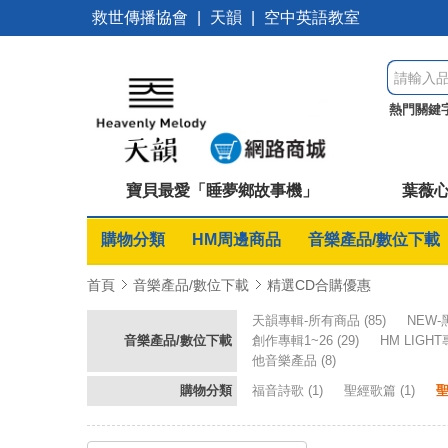
救世傳播協會
|
天韻
|
空中英語教室
熱門關鍵
課
彭蒙
寶貝最愛「睡夢鄉故事機」
葉薇
購物分類
HM周邊商品
音樂產品/數位下載
首頁
音樂產品/數位下載
精選CD合購優惠
天韻專輯-所有商品
(85)
NEW
音樂產品/數位下載
創作專輯1~26
(29)
HM LIGH
他音樂產品
(8)
購物分類
福音詩歌
(1)
聖經歌篇
(1)