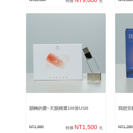
特價
元
韻轉的愛~天韻精選100首USB
我想安
NT1,500
NT1,880
NT1,280
特價
元