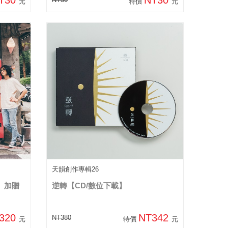
元
特價
元
天韻創作專輯26
】加贈
逆轉【CD/數位下載】
320
NT342
NT380
元
特價
元