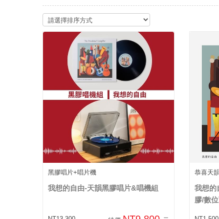
黑膠唱片+唱片機
恭喜天韻 榮
我想的自由-天韻黑膠唱片&唱機組
我想的
膠/數
NT9,800
NT13,300
NT1,500