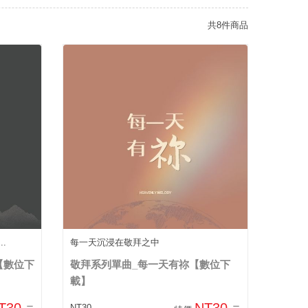
共8件商品
..
每一天沉浸在敬拜之中
【數位下
敬拜系列單曲_每一天有祢【數位下
載】
T30
NT30
NT30