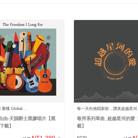
獲 Global ...
每一天向祂唱新歌，讚美超越星河.
自由-天韻爵士黑膠唱片【黑
敬拜系列單曲_超越星河的愛
位下載】
載】
NT1,380
N
NT30