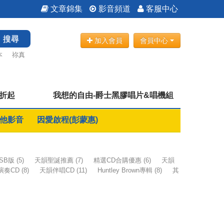
文章錦集
影音頻道
客服中心
搜尋
加入會員
會員中心
本
祢真
7折起
我想的自由-爵士黑膠唱片&唱機組
他影音
因愛啟程(彭蒙惠)
SB版
(5)
天韻聖誕推薦
(7)
精選CD合購優惠
(6)
天韻
演奏CD
(8)
天韻伴唱CD
(11)
Huntley Brown專輯
(8)
其