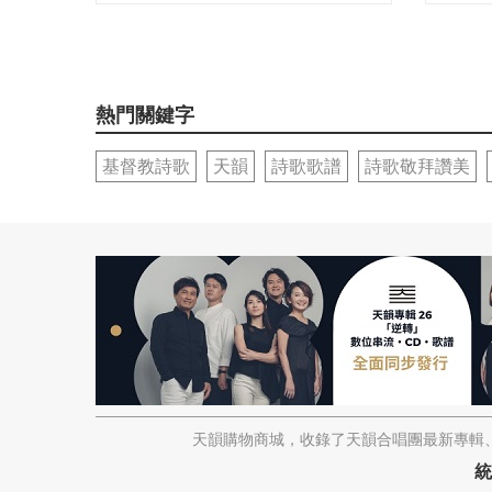
熱門關鍵字
基督教詩歌
天韻
詩歌歌譜
詩歌敬拜讚美
天韻購物商城，收錄了天韻合唱團最新專輯、
統