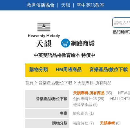
救世傳播協會
|
天韻
|
空中英語教室
熱門關鍵
偉大單曲
中英雙語品格教育繪本 特價中
購物分類
HM周邊商品
音樂產品/數位下載
首頁
音樂產品/數位下載
天韻專輯-所有商品
天韻專輯-所有商品
(85)
NEW
音樂產品/數位下載
創作專輯1~26
(29)
HM LIGH
他音樂產品
(8)
專案
經典組合
(1)
購物分類
福音詩歌
(7)
天韻專輯
(8)