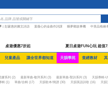
字：
彭蒙惠的圖文詩語
葉薇心的金曲作詞課
睡夢鄉故事機
中英品格繪
「逆轉」USB
天韻新USB
桌遊優惠7折起
夏日桌遊FUN心玩 超值
兒童產品
讓全世界都知道
天韻學苑
查經教材
其
-黑膠系列
(2)
最新單曲-敬拜系列
(3)
最新單曲-聖詩系列
(3)
天韻專輯-U
T專輯
(1)
單曲/合輯
(17)
天韻歌本/簡譜
(30)
天韻英語詩歌
(16)
天韻