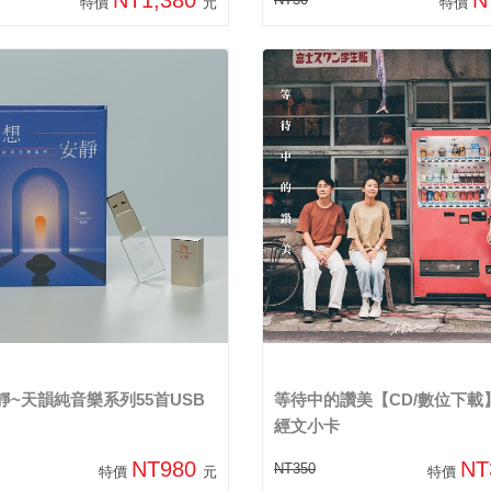
特價
元
特價
靜~天韻純音樂系列55首USB
等待中的讚美【CD/數位下載
經文小卡
NT980
NT
NT350
特價
元
特價