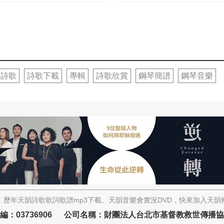
詩歌
詩歌下載
專輯
詩歌欣賞
鋼琴簡譜
鋼琴音樂
歷年天韻詩歌歌詞歌譜mp3下載、天韻音樂會實況DVD，快來加入天
編：03736906 公司名稱：財團法人台北市基督教救世傳播