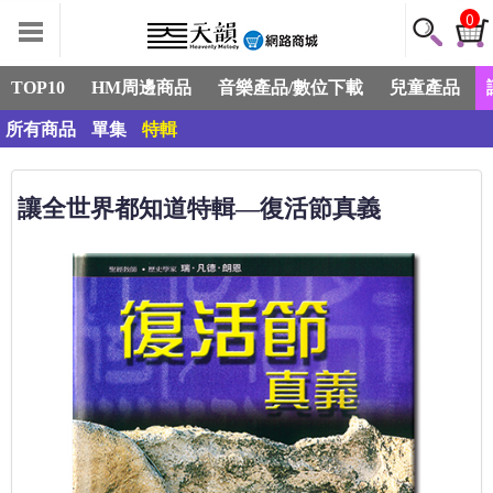
0
TOP10
HM周邊商品
音樂產品/數位下載
兒童產品
所有商品
單集
特輯
讓全世界都知道特輯—復活節真義