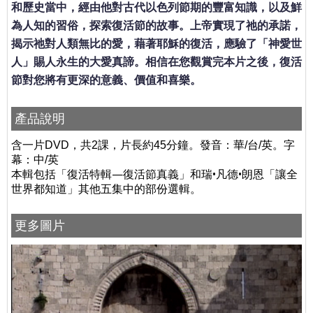
和歷史當中，經由他對古代以色列節期的豐富知識，以及鮮
為人知的習俗，探索復活節的故事。上帝實現了祂的承諾，
揭示祂對人類無比的愛，藉著耶穌的復活，應驗了「神愛世
人」賜人永生的大愛真諦。相信在您觀賞完本片之後，復活
節對您將有更深的意義、價值和喜樂。
產品說明
含一片DVD，共2課，片長約45分鐘。發音：華/台/英。
字
幕：中/英
本輯包括「復活特輯—復活節真義」和瑞•凡德•朗恩「讓全
世界都知道」其他五集中的部份選輯。
更多圖片