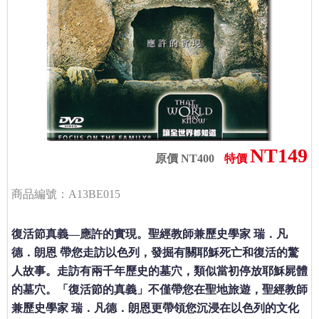
NT149
原價 NT400
特價
商品編號：A13BE015
復活節真義—應許的實現。聖經教師兼歷史學家 瑞．凡
德．朗恩 帶您走訪以色列，發掘有關耶穌死亡和復活的驚
人故事。走訪有兩千年歷史的墓穴，類似當初停放耶穌屍體
的墓穴。「復活節的真義」不僅帶您在聖地旅遊，聖經教師
兼歷史學家 瑞．凡德．朗恩更帶領您沉浸在以色列的文化