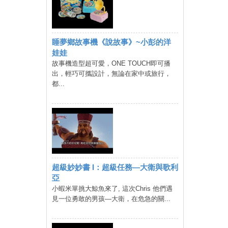
睡夢鄉故事機《說故事》~小彭的洋
娃娃
故事機造型超可愛，ONE TOUCH即可播
出，輕巧可攜設計，無論在家中或旅行，
都...
超級妙妙書 I：超級任務—大衛與歌利
亞
小蝦米單挑大鯨魚來了, 這次Chris 他們遇
見一位勇敢的男孩—大衛，在危急的關...