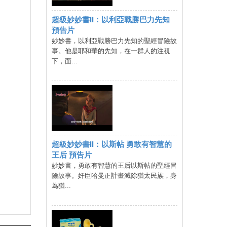
超級妙妙書II：以利亞戰勝巴力先知
預告片
妙妙書，以利亞戰勝巴力先知的聖經冒險故
事。他是耶和華的先知，在一群人的注視
下，面...
超級妙妙書II：以斯帖 勇敢有智慧的
王后 預告片
妙妙書，勇敢有智慧的王后以斯帖的聖經冒
險故事。奸臣哈曼正計畫滅除猶太民族，身
為猶...