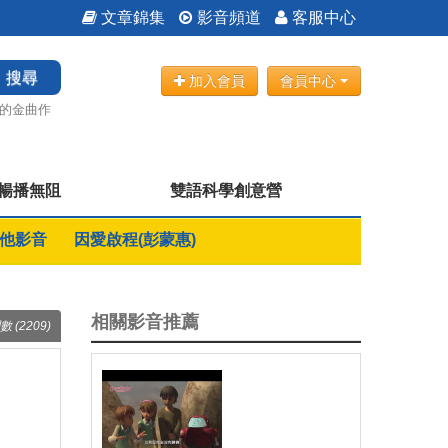
文章錦集
影音頻道
客服中心
搜尋
加入會員
會員中心
的金曲作
B暢播無阻
雙語科學創意營
他影音
因愛啟程(彭蒙惠)
相關影音推薦
數 (2209)