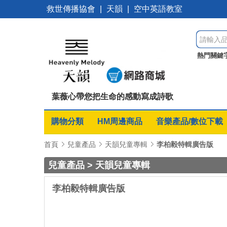
救世傳播協會
|
天韻
|
空中英語教室
熱門關鍵
詞課
彭
葉薇心帶您把生命的感動寫成詩歌
購物分類
HM周邊商品
音樂產品/數位下載
首頁
兒童產品
天韻兒童專輯
李柏毅特輯廣告版
兒童產品 > 天韻兒童專輯
李柏毅特輯廣告版