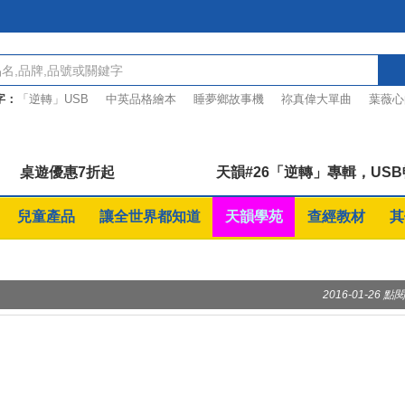
字：
「逆轉」USB
中英品格繪本
睡夢鄉故事機
祢真偉大單曲
葉薇心
蒙惠的圖文詩語
等待中的讚美
桌遊優惠7折起
天韻#26「逆轉」專輯，US
兒童產品
讓全世界都知道
天韻學苑
查經教材
其
2016-01-26 點閱