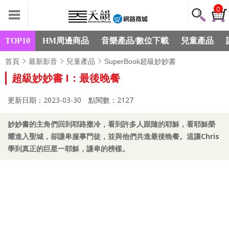
0
TOP10
HM周邊商品
音樂產品/數位下載
兒童產品
首頁
最新影音
兒童產品
SuperBook超級妙妙書
超級妙妙書 I：最後晚餐
更新日期：2023-03-30
點閱數：2127
妙妙書的主角們回到耶路撒冷，看到許多人跟隨的耶穌，看耶穌榮
耀進入聖城，卻謙卑服事門徒，並與他們共進最後晚餐。這讓Chris
學到真正的巨星一耶穌，謙卑的榜樣。