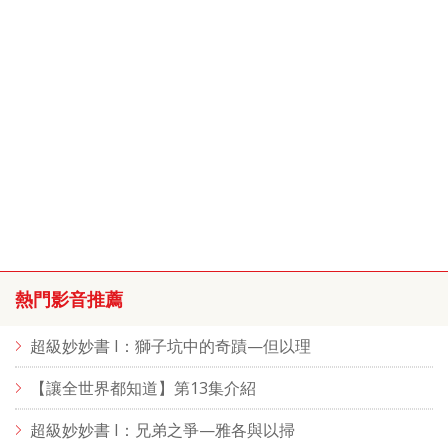
熱門影音推薦
超級妙妙書 I：獅子坑中的奇蹟—但以理
【讓全世界都知道】第13集介紹
超級妙妙書 I：兄弟之爭—雅各與以掃