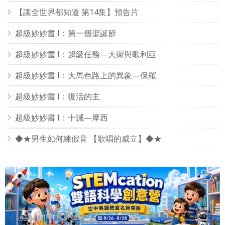
【讓全世界都知道 第14集】預告片
超級妙妙書 I：第一個聖誕節
超級妙妙書 I：超級任務—大衛與歌利亞
超級妙妙書 I：大馬色路上的異象—保羅
超級妙妙書 I：復活的主
超級妙妙書 I：十誡—摩西
◆★男生如何練假音 【歌唱的威立】◆★