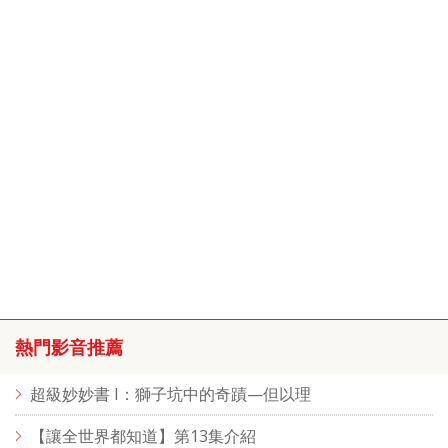
熱門影音推薦
超級妙妙書 I：獅子坑中的奇蹟—但以理
【讓全世界都知道】第13集介紹