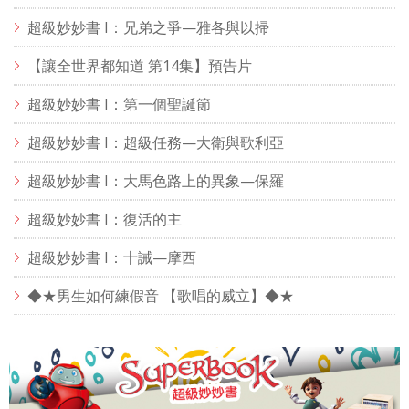
超級妙妙書 I：兄弟之爭—雅各與以掃
【讓全世界都知道 第14集】預告片
超級妙妙書 I：第一個聖誕節
超級妙妙書 I：超級任務—大衛與歌利亞
超級妙妙書 I：大馬色路上的異象—保羅
超級妙妙書 I：復活的主
超級妙妙書 I：十誡—摩西
◆★男生如何練假音 【歌唱的威立】◆★