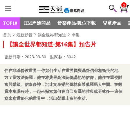
0
TOP10
HM周邊商品
音樂產品/數位下載
兒童產品
首頁
最新影音
讓全世界都知道
單集
【讓全世界都知道-第16集】預告片
更新日期：2023-03-30
點閱數：3042
住在非基督教世界—你如何生活在世界觀與基督信仰相衝突的地
方？當效法保羅：他在雅典最高法院傳講他的信仰；他住在重視財
富與階級、信奉多神，沉迷於享樂的哥林多希臘羅馬人中間。在觀
賞本集課程時，一起來探索如何在自己所屬的雅典或哥林多—這個
愈來愈世俗化的世界中，活出榮耀上帝的生活。