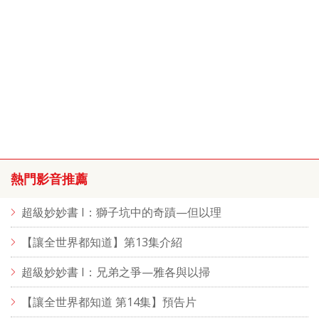
熱門影音推薦
超級妙妙書 I：獅子坑中的奇蹟—但以理
【讓全世界都知道】第13集介紹
超級妙妙書 I：兄弟之爭—雅各與以掃
【讓全世界都知道 第14集】預告片