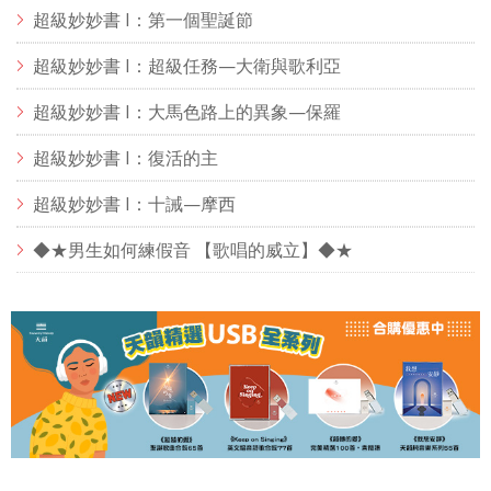
超級妙妙書 I：第一個聖誕節
超級妙妙書 I：超級任務—大衛與歌利亞
超級妙妙書 I：大馬色路上的異象—保羅
超級妙妙書 I：復活的主
超級妙妙書 I：十誡—摩西
◆★男生如何練假音 【歌唱的威立】◆★