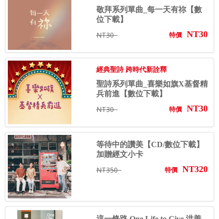
敬拜系列單曲_每一天有祢【數
位下載】
NT30
NT30
特價
經典聖詩 跨時代新詮釋
聖詩系列單曲_喜樂如旗X基督精
兵前進【數位下載】
NT30
NT30
特價
等待中的讚美【CD/數位下載】
加贈經文小卡
NT320
NT350
特價
這一條路 One Life to Give 洪善...