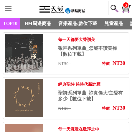
0
TOP10
HM周邊商品
音樂產品/數位下載
兒童產品
每一天都要大聲讚美
敬拜系列單曲_怎能不讚美祢
【數位下載】
NT30
NT30
特價
經典聖詩 跨時代新詮釋
聖詩系列單曲_祢真偉大/主愛有
多少【數位下載】
NT30
NT30
特價
每一天沉浸在敬拜之中