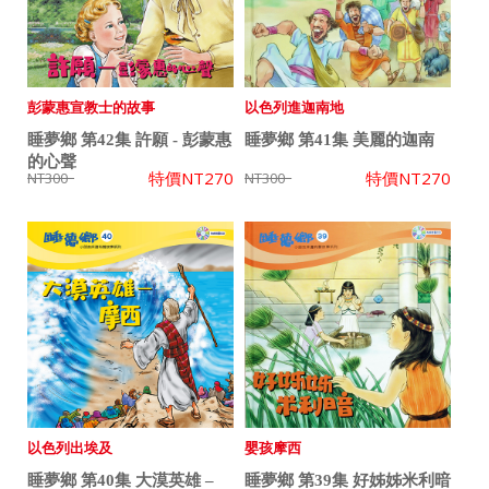
彭蒙惠宣教士的故事
以色列進迦南地
睡夢鄉 第42集 許願 - 彭蒙惠
睡夢鄉 第41集 美麗的迦南
的心聲
特價
NT270
特價
NT270
NT300
NT300
以色列出埃及
嬰孩摩西
睡夢鄉 第40集 大漠英雄 –
睡夢鄉 第39集 好姊姊米利暗