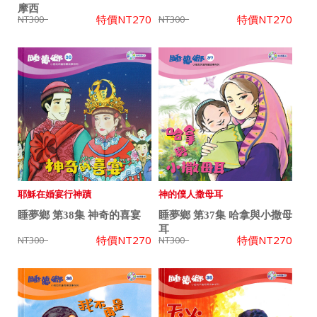
摩西
特價
NT270
特價
NT270
NT300
NT300
耶穌在婚宴行神蹟
神的僕人撒母耳
睡夢鄉 第38集 神奇的喜宴
睡夢鄉 第37集 哈拿與小撒母
耳
特價
NT270
特價
NT270
NT300
NT300