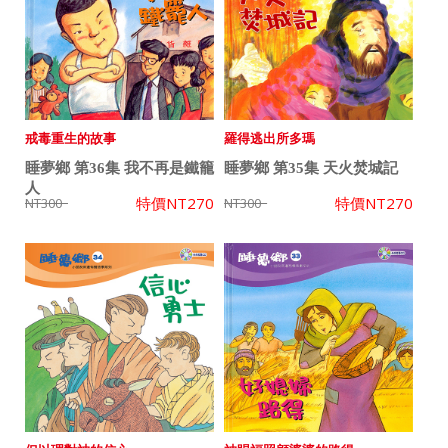
戒毒重生的故事
羅得逃出所多瑪
睡夢鄉 第36集 我不再是鐵籠
睡夢鄉 第35集 天火焚城記
人
特價
NT270
特價
NT270
NT300
NT300