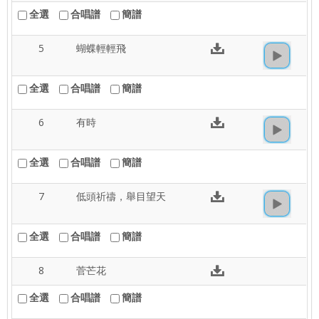
全選
合唱譜
簡譜
5
蝴蝶輕輕飛
全選
合唱譜
簡譜
6
有時
全選
合唱譜
簡譜
7
低頭祈禱，舉目望天
全選
合唱譜
簡譜
8
菅芒花
全選
合唱譜
簡譜