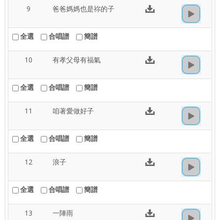
9
爸爸媽媽也是祢的子
全選
合唱譜
簡譜
10
有孝父母有福氣
全選
合唱譜
簡譜
11
咱著愛做好子
全選
合唱譜
簡譜
12
浪子
全選
合唱譜
簡譜
13
一陣雨