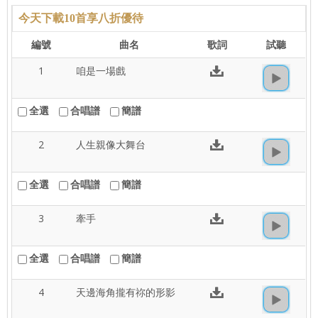
今天下載10首享八折優待
編號
曲名
歌詞
試聽
1
咱是一場戲
全選
合唱譜
簡譜
2
人生親像大舞台
全選
合唱譜
簡譜
3
牽手
全選
合唱譜
簡譜
4
天邊海角攏有祢的形影