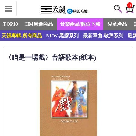
0
TOP10
HM周邊商品
音樂產品/數位下載
兒童產品
天韻專輯-所有商品
NEW-黑膠系列
最新單曲-敬拜系列
最
〈咱是一場戲〉台語歌本(紙本)