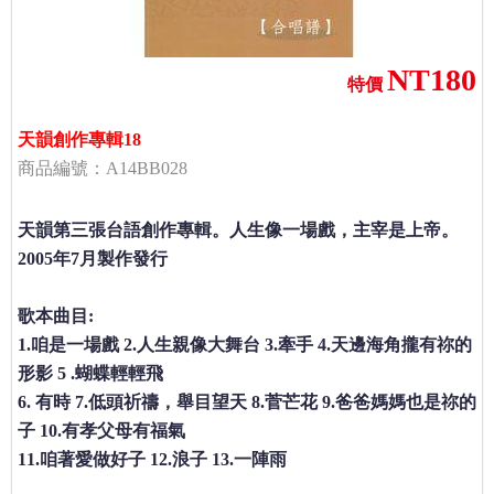
NT180
特價
天韻創作專輯18
商品編號：A14BB028
天韻第三張台語創作專輯。人生像一場戲，主宰是上帝。
2005年7月製作發行
歌本曲目:
1.咱是一場戲 2.人生親像大舞台 3.牽手 4.天邊海角攏有祢的
形影 5 .蝴蝶輕輕飛
6. 有時 7.低頭祈禱，舉目望天 8.菅芒花 9.爸爸媽媽也是祢的
子 10.有孝父母有福氣
11.咱著愛做好子 12.浪子 13.一陣雨