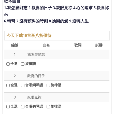
歌本曲目:
1.我怎麼能忘 2.歡喜的日子 3.親眼見祢 4.心的追求 5.歡喜祢
來
6.轉彎 7.沒有預料的時刻 8.挽回的愛 9.逆轉人生
今天下載10首享八折優待
編號
曲名
歌詞
試聽
1
我怎麼能忘
全選
旋律譜
2
歡喜的日子
全選
合唱鋼琴譜
旋律譜
3
親眼見祢
全選
合唱鋼琴譜
旋律譜