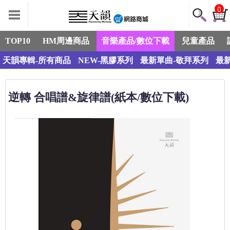
0
TOP10
HM周邊商品
音樂產品/數位下載
兒童產品
天韻專輯-所有商品
NEW-黑膠系列
最新單曲-敬拜系列
最
逆轉 合唱譜&旋律譜(紙本/數位下載)