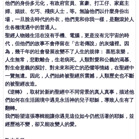
他們的身份多元化，有政府官員、富豪、打工仔、家庭主
婦、娼妓、乞丐、殘疾人士，等。無論他們以什麼身份出
場，一旦脫去時代的外衣，他們竟和你我一樣，是翻滾於人
生各種境遇中的普通人。
聖經人物雖生活在沒有手機、電腦，更是沒有元宇宙的時
代，但他們的故事不會停留在「古老傳說」的灰燼裡。因
為，幾千年的社會發展改變不了人生的規律： 喜怒哀樂，
人生無常，悲歡離合，生老病死。人類對愛和公義的渴慕、
對生命意義的探討、對未來和死亡的恐懼等情緒，在聖經中
一覽無遺。因此，人們始終被聖經所震撼，人類歷史也不斷
的被聖經改造。
《逆轉》，取材於新約聖經中不同背景的真人真事，描述他
們如何在生活困境中遇見永活神的兒子耶穌，導致人生有了
翻轉。
我們盼望這張專輯能讓你遇見這位如今仍然活著的耶穌，並
經歷祂不變，卻又能改變人的愛。