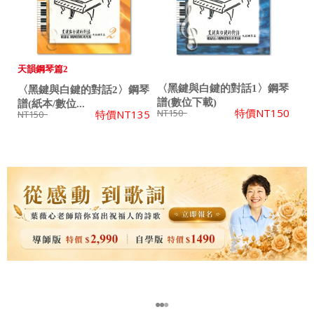
天韻鋼琴篇2
〈黑鍵與白鍵的對話1〉鋼琴
〈黑鍵與白鍵的對話2〉鋼琴
譜(數位下載)
譜(紙本/數位...
特價
NT150
NT150
特價
NT135
NT150